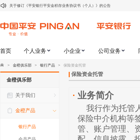
关于修订《平安银行平安金积存业务协议书（个人）》的公告
关于修订《平安银行代理个人客户贵金属交易协议书》的公告
关于2021年劳动节期间代理贵金属业务风险提示的通知
关于我行聚金宝交易软件升级更新的通知
首页
个人业务
小企业
公司业务
关于加强代理贵金属业务风险防范的提示
关于2020年端午节期间上金所代理业务调整合约保证金比例和涨跌幅度限制的
>
金橙俱乐部
>
银行产品
>
保险资金托管
关于进一步加强代理贵金属业务风险防范的提示
保险资金托管
金橙俱乐部
关于加强代理贵金属业务风险防范的提示
业务简介
关于我们
关于平安银行电子版信用卡更名为平安银行数字信用卡的公告
我行作为托管
关于调整存量首套住房贷款利率的公告
金橙产品
保险中介机构等
银行产品
管、账户管理、
配、信息披露、
会员产品