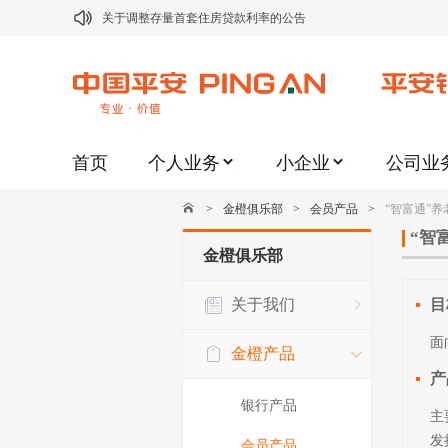
关于调整存量首套住房贷款利率的公告
关于修订《平安银行平安金积存业务协议书（个人）》的公告
关于修订《平安银行代理个人客户贵金属交易协议书》的公告
关于2021年劳动节期间代理贵金属业务风险提示的通知
首页
个人业务
小企业
公司业
关于我行聚金宝交易软件升级更新的通知
关于加强代理贵金属业务风险防范的提示
>
金橙俱乐部
>
会员产品
>
“智富通”
关于2020年端午节期间上金所代理业务调整合约保证金比例和涨
“智
金橙俱乐部
关于进一步加强代理贵金属业务风险防范的提示
关于我们
目
关于加强代理贵金属业务风险防范的提示
面
关于平安银行电子版信用卡更名为平安银行数字信用卡的公告
金橙产品
产
银行产品
主
发
会员产品