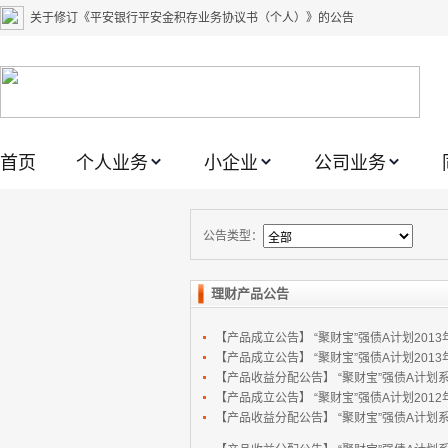
关于修订《平安银行平安金积存业务协议书（个人）》的公告
关于修订《平安银行代理个人客户贵金属交易协议书》的公告
关于2021年劳动节期间代理贵金属业务风险提示的通知
关于我行聚金宝交易软件升级更新的通知
首页
个人业务
小企业
公司业务
关于加强代理贵金属业务风险防范的提示
关于2020年端午节期间上金所代理业务调整合约保证金比例和涨跌幅度限制的
关于进一步加强代理贵金属业务风险防范的提示
公告类型：
关于加强代理贵金属业务风险防范的提示
理财产品公告
关于平安银行电子版信用卡更名为平安银行数字信用卡的公告
【产品成立公告】
“聚财宝”强债A计划2013
关于调整存量首套住房贷款利率的公告
【产品成立公告】
“聚财宝”强债A计划2013
【产品收益分配公告】
“聚财宝”强债A计划系
【产品成立公告】
“聚财宝”强债A计划2012年1
【产品收益分配公告】
“聚财宝”强债A计划系