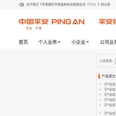
关于修订《平安银行平安金积存业务协议书（个人）》的公告
关于修订《平安银行代理个人客户贵金属交易协议书》的公告
关于2021年劳动节期间代理贵金属业务风险提示的通知
关于我行聚金宝交易软件升级更新的通知
首页
个人业务
小企业
公司业
关于加强代理贵金属业务风险防范的提示
关于2020年端午节期间上金所代理业务调整合约保证金比例和涨
关于进一步加强代理贵金属业务风险防范的提示
公告类型：
关于加强代理贵金属业务风险防范的提示
产品成立
关于平安银行电子版信用卡更名为平安银行数字信用卡的公告
【产品成
关于调整存量首套住房贷款利率的公告
【产品成
【产品成
【产品成
【产品成
【产品成