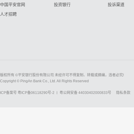
中国平安官网
投资银行
投诉渠道
人才招聘
版权所有 ©平安银行股份有限公司 未经许可不得复制、转载或摘编，违者必究!
Copyright © PingAn Bank Co., Ltd. All Rights Reserved
ICP备案号
粤ICP备06118290号-2
粤公网安备 44030402000833号
隐私条款