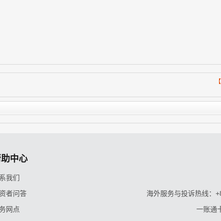
【
帮助中心
系我们
资者问答
海外服务与投诉热线：+86-9
务网点
一账通卡