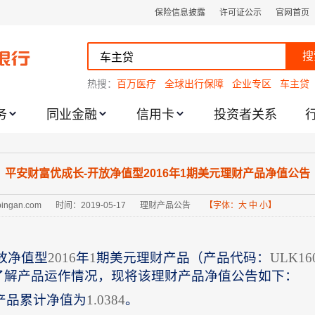
保险信息披露
许可证公示
官网首页
搜
热搜：
百万医疗
全球出行保障
企业专区
车主贷
务
同业金融
信用卡
投资者关系
跌幅度限制的通知
平安财富优成长-开放净值型2016年1期美元理财产品净值公告
.pingan.com
时间：2019-05-17
理财产品公告
【字体：
大
中
小
】
放净值型
2016
年
1
期美元理财产品（产品代码：
ULK16
了解产品运作情况，现将该理财产品净值公告如下：
产品累计净值为
1.0384
。