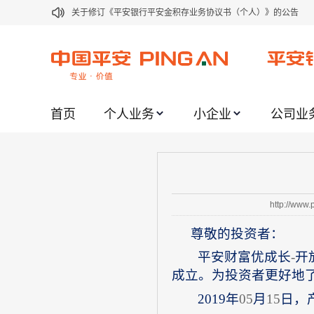
关于修订《平安银行平安金积存业务协议书（个人）》的公告
关于修订《平安银行代理个人客户贵金属交易协议书》的公告
关于2021年劳动节期间代理贵金属业务风险提示的通知
关于我行聚金宝交易软件升级更新的通知
首页
个人业务
小企业
公司业
关于加强代理贵金属业务风险防范的提示
关于2020年端午节期间上金所代理业务调整合约保证金比例和涨
关于进一步加强代理贵金属业务风险防范的提示
关于加强代理贵金属业务风险防范的提示
http://www
关于平安银行电子版信用卡更名为平安银行数字信用卡的公告
尊敬的投资者：
关于调整存量首套住房贷款利率的公告
平安财富优成长
-
开
成立。为投资者更好地
2019
年
05
月
15
日，