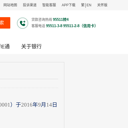
网站地图
投诉渠道
智能客服
APP下载
繁
EN
关怀版
95511转4
贷款咨询热线
索
95511-3-8
95511-2-8（信用卡）
客服电话
行E通
关于银行
0001
）于
2016
年
9
月
14
日