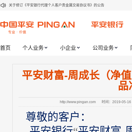
关于修订《平安银行代理个人客户贵金属交易协议书》的公告
关于2021年劳动节期间代理贵金属业务风险提示的通知
关于我行聚金宝交易软件升级更新的通知
关于加强代理贵金属业务风险防范的提示
首页
个人业务
小企业
公司业务
关于2020年端午节期间上金所代理业务调整合约保证金比例和涨跌幅度限制的
关于进一步加强代理贵金属业务风险防范的提示
关于加强代理贵金属业务风险防范的提示
平安财富-周成长（净值
关于平安银行电子版信用卡更名为平安银行数字信用卡的公告
品
关于调整存量首套住房贷款利率的公告
关于修订《平安银行平安金积存业务协议书（个人）》的公告
http://www.pingan.com
时间：2019-05-16
尊敬的客户：
平安银行
“
平安财富
-