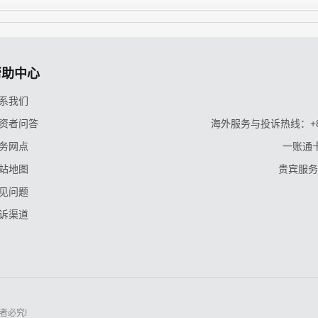
帮助中心
系我们
资者问答
海外服务与投诉热线：+86-9
务网点
一账通卡
站地图
贵宾服务与
见问题
诉渠道
者必究!