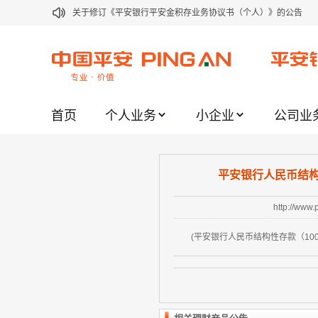
关于修订《平安银行平安金积存业务协议书（个人）》的公告
关于修订《平安银行代理个人客户贵金属交易协议书》的公告
关于2021年劳动节期间代理贵金属业务风险提示的通知
关于我行聚金宝交易软件升级更新的通知
首页
个人业务
小企业
公司业
关于加强代理贵金属业务风险防范的提示
关于2020年端午节期间上金所代理业务调整合约保证金比例和涨
关于进一步加强代理贵金属业务风险防范的提示
平安银行人民币结构性
关于加强代理贵金属业务风险防范的提示
http://www
关于平安银行电子版信用卡更名为平安银行数字信用卡的公告
(平安银行人民币结构性存款（100%
关于调整存量首套住房贷款利率的公告