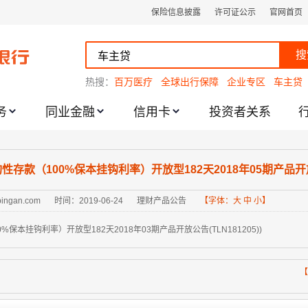
保险信息披露
许可证公示
官网首页
搜
热搜：
百万医疗
全球出行保障
企业专区
车主贷
务
同业金融
信用卡
投资者关系
跌幅度限制的通知
存款（100%保本挂钩利率）开放型182天2018年05期产品开放公告
.pingan.com
时间：2019-06-24
理财产品公告
【字体：
大
中
小
】
保本挂钩利率）开放型182天2018年03期产品开放公告(TLN181205))
【