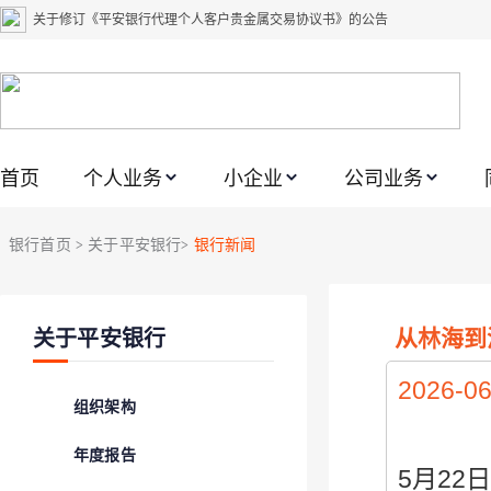
关于修订《平安银行代理个人客户贵金属交易协议书》的公告
关于2021年劳动节期间代理贵金属业务风险提示的通知
关于我行聚金宝交易软件升级更新的通知
关于加强代理贵金属业务风险防范的提示
首页
个人业务
小企业
公司业务
关于2020年端午节期间上金所代理业务调整合约保证金比例和涨跌幅度限制的
关于进一步加强代理贵金属业务风险防范的提示
银行首页
关于平安银行
银行新闻
>
>
关于加强代理贵金属业务风险防范的提示
关于平安银行电子版信用卡更名为平安银行数字信用卡的公告
从林海到
关于平安银行
关于调整存量首套住房贷款利率的公告
关于修订《平安银行平安金积存业务协议书（个人）》的公告
2026-06
组织架构
年度报告
5月2