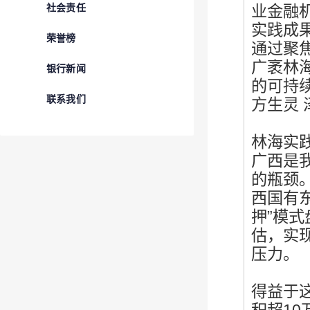
业金融
社会责任
实践成
荣誉榜
通过聚
广袤林
银行新闻
的可持
联系我们
方生灵 泽万
林海实
广西是
的瓶颈
西国有
押”模
估，实
压力。
得益于