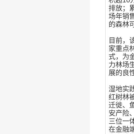
积超10
排放；累
场年销
的森林
目前，
家重点
式，为
力林场
展的良
湿地实
红树林
迁徙、
安产险
三位一
在金融