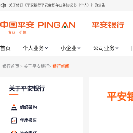
关于修订《平安银行平安金积存业务协议书（个人）》的公告
关于修订《平安银行代理个人客户贵金属交易协议书》的公告
关于2021年劳动节期间代理贵金属业务风险提示的通知
关于我行聚金宝交易软件升级更新的通知
首页
个人业务
小企业
公司业务
关于加强代理贵金属业务风险防范的提示
关于2020年端午节期间上金所代理业务调整合约保证金比例和涨跌幅度限制的
银行首页
关于平安银行
银行新闻
>
>
关于进一步加强代理贵金属业务风险防范的提示
关于加强代理贵金属业务风险防范的提示
关于平安银行
关于平安银行电子版信用卡更名为平安银行数字信用卡的公告
平安
关于调整存量首套住房贷款利率的公告
组织架构
年度报告