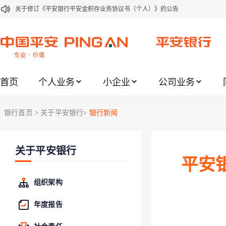
关于修订《平安银行平安金积存业务协议书（个人）》的公告
关于修订《平安银行代理个人客户贵金属交易协议书》的公告
关于2021年劳动节期间代理贵金属业务风险提示的通知
关于我行聚金宝交易软件升级更新的通知
首页
个人业务
小企业
公司业务
关于加强代理贵金属业务风险防范的提示
关于2020年端午节期间上金所代理业务调整合约保证金比例和涨跌幅度限制的
银行首页
关于平安银行
银行新闻
>
>
关于进一步加强代理贵金属业务风险防范的提示
关于加强代理贵金属业务风险防范的提示
关于平安银行
关于平安银行电子版信用卡更名为平安银行数字信用卡的公告
平安
关于调整存量首套住房贷款利率的公告
组织架构
年度报告