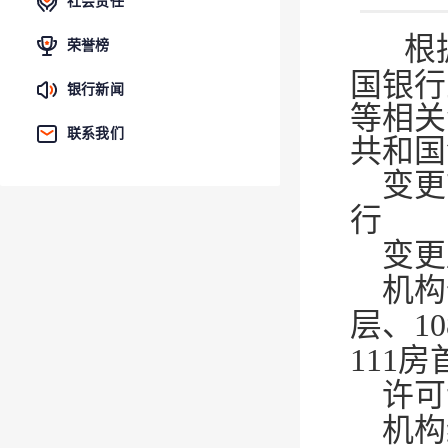
社会责任
根
荣誉榜
国银行
银行新闻
等相关
联系我们
共和国
变更
行
变更
机构
层、1
111房
许可
机构编