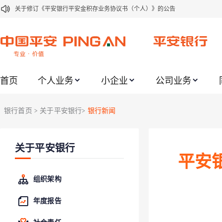
关于修订《平安银行平安金积存业务协议书（个人）》的公告
关于修订《平安银行代理个人客户贵金属交易协议书》的公告
关于2021年劳动节期间代理贵金属业务风险提示的通知
关于我行聚金宝交易软件升级更新的通知
首页
个人业务
小企业
公司业务
关于加强代理贵金属业务风险防范的提示
关于2020年端午节期间上金所代理业务调整合约保证金比例和涨跌幅度限制的
银行首页
关于平安银行
银行新闻
>
>
关于进一步加强代理贵金属业务风险防范的提示
关于加强代理贵金属业务风险防范的提示
关于平安银行
关于平安银行电子版信用卡更名为平安银行数字信用卡的公告
平安
关于调整存量首套住房贷款利率的公告
组织架构
年度报告