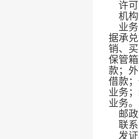
许可证
机构编
业务
据承兑
销、买
保管箱
款；外
借款；
业务；
业务。
邮政
联系电
发证