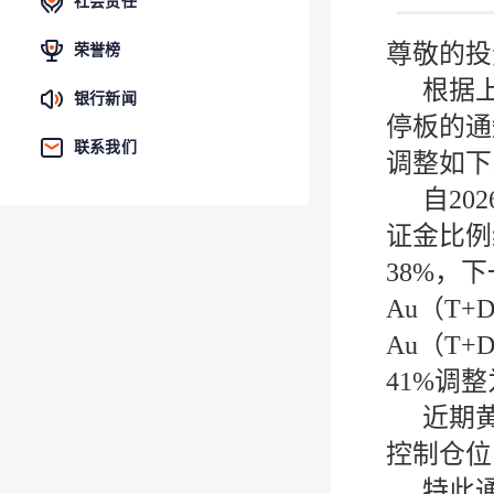
社会责任
尊敬的投
荣誉榜
根据
银行新闻
停板的通
联系我们
调整如下
自20
证金比例
38%，
Au（T
Au（T+
41%调
近期
控制仓位
特此