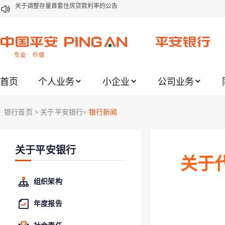
关于修订《平安银行平安金积存业务协议书（个人）》的公告
关于修订《平安银行代理个人客户贵金属交易协议书》的公告
关于2021年劳动节期间代理贵金属业务风险提示的通知
关于我行聚金宝交易软件升级更新的通知
首页
个人业务
小企业
公司业务
关于加强代理贵金属业务风险防范的提示
关于2020年端午节期间上金所代理业务调整合约保证金比例和涨跌幅度限制的
银行首页
关于平安银行
银行新闻
>
>
关于进一步加强代理贵金属业务风险防范的提示
关于加强代理贵金属业务风险防范的提示
关于平安银行
关于平安银行电子版信用卡更名为平安银行数字信用卡的公告
关于
关于调整存量首套住房贷款利率的公告
组织架构
年度报告