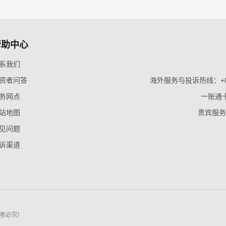
帮助中心
系我们
资者问答
海外服务与投诉热线：+86-9
务网点
一账通卡
站地图
贵宾服务与
见问题
诉渠道
者必究!