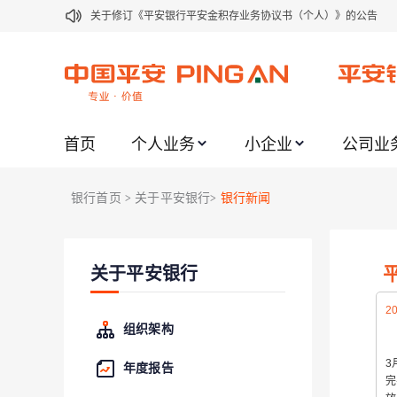
关于修订《平安银行平安金积存业务协议书（个人）》的公告
关于修订《平安银行代理个人客户贵金属交易协议书》的公告
关于2021年劳动节期间代理贵金属业务风险提示的通知
关于我行聚金宝交易软件升级更新的通知
首页
个人业务
小企业
公司业
关于加强代理贵金属业务风险防范的提示
关于2020年端午节期间上金所代理业务调整合约保证金比例和涨
银行首页
关于平安银行
银行新闻
>
>
关于进一步加强代理贵金属业务风险防范的提示
关于加强代理贵金属业务风险防范的提示
关于平安银行
关于平安银行电子版信用卡更名为平安银行数字信用卡的公告
关于调整存量首套住房贷款利率的公告
20
组织架构
3
年度报告
完