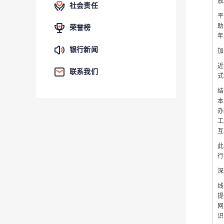
放
社会责任
平
助
荣誉榜
年
银行新闻
加
近
联系我们
式
结
本
办
工
互
此
行
深
线
提
网
识