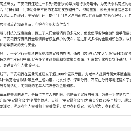
网点出发，平安银行还通过一系列“更懂你”的举措进行服务延伸，为无法亲临网点的老
B”，行员们可上门帮助外出不便的老年朋友办理开户、密码重置、修改身份证信息等
人到网点办理时，平安银行还可提供“上门与客户当面核实代理意愿”的贴心服务，让
强金融反诈知识普及，守护老年朋友支付安全
融与科技的深度融合，促进了人们金融消费的多元化，但也使得各种金融诈骗手段层
。平安银行深度践行金融消费者权益保护的使命，通过形式多样的金融知识普及，以及
护老年朋友的支付安全。
线上，平安银行采用科技赋能精准宣教的办法，通过口袋银行APP大字版“每日精彩”
保之声”“消保那些事儿”等多个资讯频道和宣教聚合页面，打造数字化教育宣传基地
，更适合老年人收听学习。
线下，平安银行在营业网点建立了超1000个宣教专区，为老年人提供专属大字版金融
财”“防范电信诈骗”等重点主题内容。北京分行、深圳分行、石家庄分行等地还建立
展专属活动，向到访的老年人精准普及金融知识。
享幸福美满的晚年，是每位老年人的期盼，也是每个家庭的关切。为进一步守护老年
升级“平安颐年会”养老服务体系。目前，“平安颐年会”已为来自全国30多个城市、
龙活动，满足老年人金融和非金融需求，助力老有所安、老有所为、老有所乐。