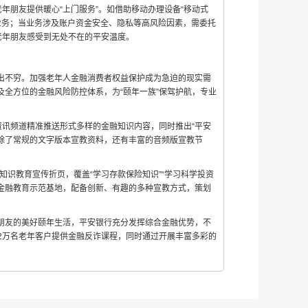
年朋友提供暖心“上门服务”。如借助移动办理设备“移动式
业务；当业务涉及账户资金安全、隐私等高风险因素，需委托
老年朋友感受到无处不在的平安温度。
出不穷。加强老年人金融消费者权益保护成为急迫的现实需
全方位的金融风险防控体系，为“颐年一族”保驾护航，专业
资讯频道精准推送形式多样的金融知识内容，同时推出“平安
。除了常规的文字版本宣教资料，还有丰富的音频版宣教节
知识教育宣传折页，覆盖“学习存款保险知识”“学习科学投资
了金融教育示范基地，配备创新、有趣的多种宣教方式，策划
朋友的美好颐年生活，平安银行充分发挥综合金融优势，不
超12万名老年客户提供金融反诈课程，同时通过开展丰富多彩的