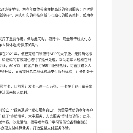
化改造等举措，为老年群体带来便捷高效的金融服务；同时借
钱袋子”，用实打实的科技创新与心贴心的服务关怀，帮助老
发挥了重要作用。但与此同时，银行卡、现金等传统支付方
人群体造成“数字鸿沟”。
早在2021年，便已完成口袋银行APP的大字版、无障碍化版
，验证码的有效期也进行了延长处理，帮助老年人轻松在线
，60岁以上的客户拨打95511服务热线，可直接进入人
服务升级，显著提升老年群体移动支付服务体验，让长期处于
老颐年卡，目前累计发卡已逾一百万张，一卡在手即可享受出
生活带来极大便利。
立了“绿色通道” “爱心服务窗口”，为需要帮助的老年客户
级了“协助填单、大字服务、方言服务”等辅助功能；此外，
老年客户沙龙活动，指导老年客户学习智能设备和金融知
体办理支付结算业务，打造温馨支付服务体验。