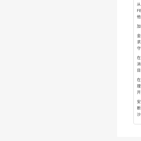
从
F
他
加
金
求
守
在
消
目
在
理
开
安
断
沙