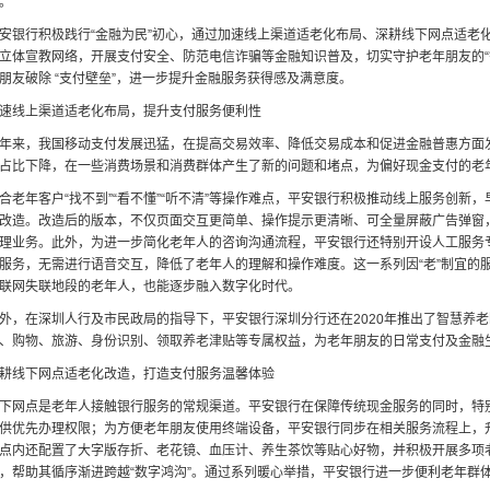
。
安银行积极践行“金融为民”初心，通过加速线上渠道适老化布局、深耕线下网点适老
立体宣教网络，开展支付安全、防范电信诈骗等金融知识普及，切实守护老年朋友的“
朋友破除 “支付壁垒”，进一步提升金融服务获得感及满意度。
速线上渠道适老化布局，提升支付服务便利性
年来，我国移动支付发展迅猛，在提高交易效率、降低交易成本和促进金融普惠方面
占比下降，在一些消费场景和消费群体产生了新的问题和堵点，为偏好现金支付的老年
合老年客户“找不到”“看不懂”“听不清”等操作难点，平安银行积极推动线上服务创新，
改造。改造后的版本，不仅页面交互更简单、操作提示更清晰、可全量屏蔽广告弹窗
理业务。此外，为进一步简化老年人的咨询沟通流程，平安银行还特别开设人工服务专线
服务，无需进行语音交互，降低了老年人的理解和操作难度。这一系列因“老”制宜的
联网失联地段的老年人，也能逐步融入数字化时代。
外，在深圳人行及市民政局的指导下，平安银行深圳分行还在2020年推出了智慧养
、购物、旅游、身份识别、领取养老津贴等专属权益，为老年朋友的日常支付及金融
耕线下网点适老化改造，打造支付服务温馨体验
下网点是老年人接触银行服务的常规渠道。平安银行在保障传统现金服务的同时，特别设
供优先办理权限；为方便老年朋友使用终端设备，平安银行同步在相关服务流程上，升
点内还配置了大字版存折、老花镜、血压计、养生茶饮等贴心好物，并积极开展多项
，帮助其循序渐进跨越“数字鸿沟”。通过系列暖心举措，平安银行进一步便利老年群