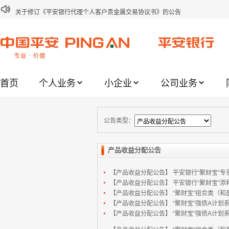
关于修订《平安银行代理个人客户贵金属交易协议书》的公告
关于2021年劳动节期间代理贵金属业务风险提示的通知
关于我行聚金宝交易软件升级更新的通知
关于加强代理贵金属业务风险防范的提示
首页
个人业务
小企业
公司业务
关于2020年端午节期间上金所代理业务调整合约保证金比例和涨跌幅度限制的
关于进一步加强代理贵金属业务风险防范的提示
关于加强代理贵金属业务风险防范的提示
公告类型：
关于平安银行电子版信用卡更名为平安银行数字信用卡的公告
产品收益分配公告
关于调整存量首套住房贷款利率的公告
【产品收益分配公告】
平安银行“聚财宝”专享
关于修订《平安银行平安金积存业务协议书（个人）》的公告
【产品收益分配公告】
平安银行“聚财宝”添利系
【产品收益分配公告】
“聚财宝”组合类（和
【产品收益分配公告】
“聚财宝”强债A计划系列
【产品收益分配公告】
“聚财宝”强债A计划系列