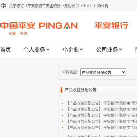
关于修订《平安银行平安金积存业务协议书（个人）》的公告
关于修订《平安银行代理个人客户贵金属交易协议书》的公告
关于2021年劳动节期间代理贵金属业务风险提示的通知
关于我行聚金宝交易软件升级更新的通知
首页
个人业务
小企业
公司业务
关于加强代理贵金属业务风险防范的提示
关于2020年端午节期间上金所代理业务调整合约保证金比例和涨跌幅度限制的
关于进一步加强代理贵金属业务风险防范的提示
公告类型：
关于加强代理贵金属业务风险防范的提示
产品收益分配公告
关于平安银行电子版信用卡更名为平安银行数字信用卡的公告
【产品收益分配公告】
平安银行“聚财宝”季添
关于调整存量首套住房贷款利率的公告
【产品收益分配公告】
平安银行“聚财宝”添利
【产品收益分配公告】
平安银行“聚财宝”专享
【产品收益分配公告】
平安银行“聚财宝”季添
【产品收益分配公告】
平安银行“聚财宝”月添