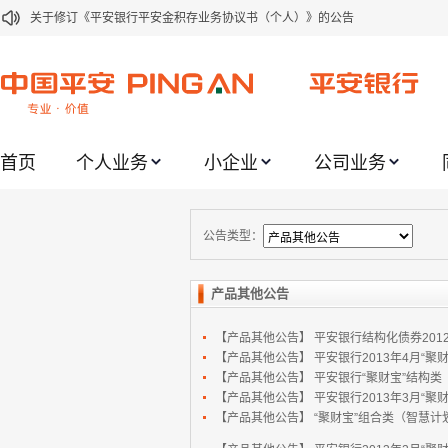
关于修订《平安银行平安金积存业务协议书（个人）》的公告
关于修订《平安银行代理个人客户贵金属交易协议书》的公告
关于2021年劳动节期间代理贵金属业务风险提示的通知
关于我行聚金宝交易软件升级更新的通知
首页
个人业务
小企业
公司业务
关于加强代理贵金属业务风险防范的提示
关于2020年端午节期间上金所代理业务调整合约保证金比例和涨跌幅度限制的
关于进一步加强代理贵金属业务风险防范的提示
公告类型：
关于加强代理贵金属业务风险防范的提示
产品其他公告
关于平安银行电子版信用卡更名为平安银行数字信用卡的公告
【产品其他公告】
平安银行结构化债券20
关于调整存量首套住房贷款利率的公告
【产品其他公告】
平安银行2013年4月“
【产品其他公告】
平安银行“聚财宝”结构类（
【产品其他公告】
平安银行2013年3月“
【产品其他公告】
“聚财宝”组合类（智慧计