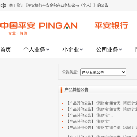
关于修订《平安银行平安金积存业务协议书（个人）》的公告
关于修订《平安银行代理个人客户贵金属交易协议书》的公告
关于2021年劳动节期间代理贵金属业务风险提示的通知
关于我行聚金宝交易软件升级更新的通知
首页
个人业务
小企业
公司业务
关于加强代理贵金属业务风险防范的提示
关于2020年端午节期间上金所代理业务调整合约保证金比例和涨跌幅度限制的
关于进一步加强代理贵金属业务风险防范的提示
公告类型：
关于加强代理贵金属业务风险防范的提示
产品其他公告
关于平安银行电子版信用卡更名为平安银行数字信用卡的公告
【产品其他公告】
“聚财宝”组合类（和盈计
关于调整存量首套住房贷款利率的公告
【产品其他公告】
“聚财宝”组合类（和盈计
【产品其他公告】
“聚财宝” ...
【产品其他公告】
“聚财宝” ...
【产品其他公告】
“聚财宝”组合类（和盈计