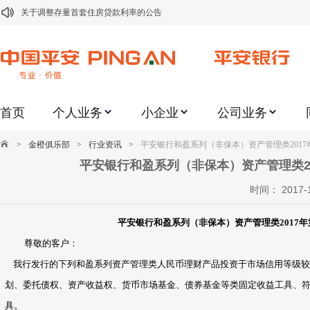
关于调整存量首套住房贷款利率的公告
关于修订《平安银行平安金积存业务协议书（个人）》的公告
关于修订《平安银行代理个人客户贵金属交易协议书》的公告
关于2021年劳动节期间代理贵金属业务风险提示的通知
首页
个人业务
小企业
公司业务
关于我行聚金宝交易软件升级更新的通知
关于加强代理贵金属业务风险防范的提示
>
金橙俱乐部
>
行业资讯
>
平安银行和盈系列（非保本）资产管理类2017年第
关于2020年端午节期间上金所代理业务调整合约保证金比例和涨跌幅度限制的
平安银行和盈系列（非保本）资产管理类201
关于进一步加强代理贵金属业务风险防范的提示
时间： 2017
关于加强代理贵金属业务风险防范的提示
平安银行和盈系列（非保本）资产管理类2017年第0
关于平安银行电子版信用卡更名为平安银行数字信用卡的公告
尊敬的客户：
我行发行的下列和盈系列资产管理类人民币理财产品投资于市场信用等级较
划、委托债权、资产收益权、货币市场基金、债券基金等类固定收益工具、
具。