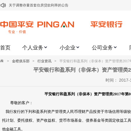
关于修订《平安银行平安金积存业务协议书（个人）》的公告
关于修订《平安银行代理个人客户贵金属交易协议书》的公告
关于2021年劳动节期间代理贵金属业务风险提示的通知
关于我行聚金宝交易软件升级更新的通知
首页
个人业务
小企业
公司业务
关于加强代理贵金属业务风险防范的提示
关于2020年端午节期间上金所代理业务调整合约保证金比例和涨跌幅度限制的
>
金橙俱乐部
>
行业资讯
>
平安银行和盈系列（非保本）资产管理类2017年第
关于进一步加强代理贵金属业务风险防范的提示
平安银行和盈系列（非保本）资产管理类201
关于加强代理贵金属业务风险防范的提示
时间： 2017
关于平安银行电子版信用卡更名为平安银行数字信用卡的公告
平安银行和盈系列（非保本）资产管理类2017年第00
尊敬的客户：
我行发行的下列和盈系列资产管理类人民币理财产品投资于市场信用等级较
托计划、委托债权、资产收益权、货币市场基金、债券基金等类固定收益工
他金融工具。