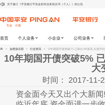
关于修订《平安银行平安金积存业务协议书（个人）》的公告
关于修订《平安银行代理个人客户贵金属交易协议书》的公告
关于2021年劳动节期间代理贵金属业务风险提示的通知
关于我行聚金宝交易软件升级更新的通知
首页
个人业务
小企业
公司业务
关于加强代理贵金属业务风险防范的提示
关于2020年端午节期间上金所代理业务调整合约保证金比例和涨跌幅度限制的
>
金橙俱乐部
>
行业资讯
>
10年期国开债突破5% 已刷出3年新高 从债市
10年期国开债突破5% 
关于进一步加强代理贵金属业务风险防范的提示
关于加强代理贵金属业务风险防范的提示
大
关于平安银行电子版信用卡更名为平安银行数字信用卡的公告
时间： 2017-1
关于调整存量首套住房贷款利率的公告
资金面今天又出个大新闻
临近年底,资金面进一步收紧。