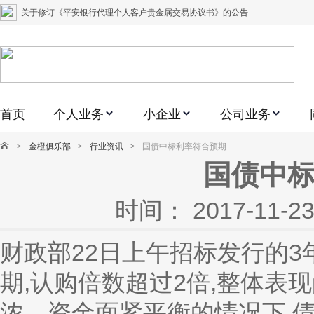
关于修订《平安银行代理个人客户贵金属交易协议书》的公告
关于2021年劳动节期间代理贵金属业务风险提示的通知
关于我行聚金宝交易软件升级更新的通知
关于加强代理贵金属业务风险防范的提示
首页
个人业务
小企业
公司业务
关于2020年端午节期间上金所代理业务调整合约保证金比例和涨跌幅度限制的
关于进一步加强代理贵金属业务风险防范的提示
>
金橙俱乐部
>
行业资讯
>
国债中标利率符合预期
关于加强代理贵金属业务风险防范的提示
国债中
关于平安银行电子版信用卡更名为平安银行数字信用卡的公告
时间： 2017-11
关于调整存量首套住房贷款利率的公告
关于修订《平安银行平安金积存业务协议书（个人）》的公告
财政部22日上午招标发行的
期,认购倍数超过2倍,整体表
浓、资金面紧平衡的情况下,