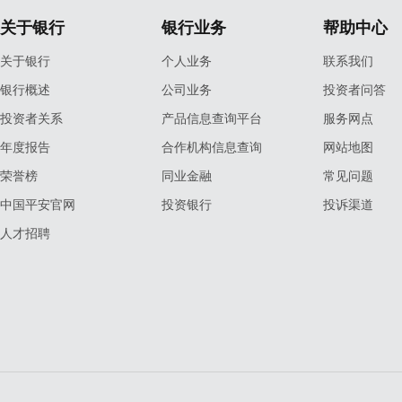
关于银行
银行业务
帮助中心
关于银行
个人业务
联系我们
银行概述
公司业务
投资者问答
投资者关系
产品信息查询平台
服务网点
年度报告
合作机构信息查询
网站地图
荣誉榜
同业金融
常见问题
中国平安官网
投资银行
投诉渠道
人才招聘