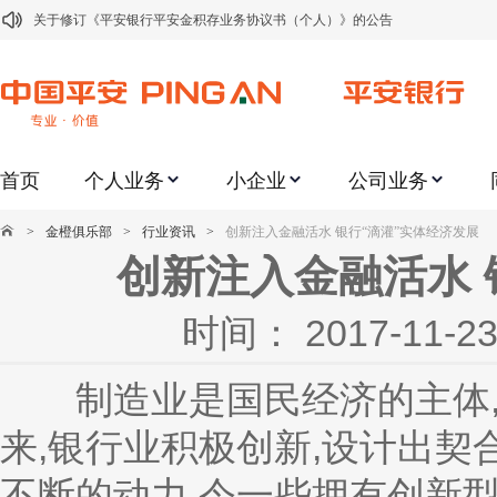
关于修订《平安银行平安金积存业务协议书（个人）》的公告
关于修订《平安银行代理个人客户贵金属交易协议书》的公告
关于2021年劳动节期间代理贵金属业务风险提示的通知
关于我行聚金宝交易软件升级更新的通知
首页
个人业务
小企业
公司业务
关于加强代理贵金属业务风险防范的提示
关于2020年端午节期间上金所代理业务调整合约保证金比例和涨跌幅度限制的
>
金橙俱乐部
>
行业资讯
>
创新注入金融活水 银行“滴灌”实体经济发展
关于进一步加强代理贵金属业务风险防范的提示
创新注入金融活水 
关于加强代理贵金属业务风险防范的提示
时间： 2017-11
关于平安银行电子版信用卡更名为平安银行数字信用卡的公告
关于调整存量首套住房贷款利率的公告
制造业是国民经济的主体,
来,银行业积极创新,设计出契
不断的动力,令一些拥有创新型