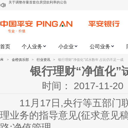
关于修订《平安银行平安金积存业务协议书（个人）》的公告
关于修订《平安银行代理个人客户贵金属交易协议书》的公告
关于2021年劳动节期间代理贵金属业务风险提示的通知
关于我行聚金宝交易软件升级更新的通知
首页
个人业务
小企业
公司业务
关于加强代理贵金属业务风险防范的提示
关于2020年端午节期间上金所代理业务调整合约保证金比例和涨跌幅度限制的
>
金橙俱乐部
>
行业资讯
>
银行理财“净值化”试水数年 占比仍不足一成
关于进一步加强代理贵金属业务风险防范的提示
银行理财“净值化”
关于加强代理贵金属业务风险防范的提示
时间： 2017-11
关于平安银行电子版信用卡更名为平安银行数字信用卡的公告
关于调整存量首套住房贷款利率的公告
11月17日,央行等五部门
理业务的指导意见(征求意见
路:净值管理。