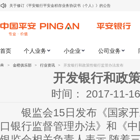
关于修订《平安银行平安金积存业务协议书（个人）》的公告
关于修订《平安银行代理个人客户贵金属交易协议书》的公告
关于2021年劳动节期间代理贵金属业务风险提示的通知
关于我行聚金宝交易软件升级更新的通知
首页
个人业务
小企业
公司业务
关于加强代理贵金属业务风险防范的提示
关于2020年端午节期间上金所代理业务调整合约保证金比例和涨跌幅度限制的
>
金橙俱乐部
>
行业资讯
>
开发银行和政策性银行监管办法发布
关于进一步加强代理贵金属业务风险防范的提示
开发银行和政
关于加强代理贵金属业务风险防范的提示
时间： 2017-11
关于平安银行电子版信用卡更名为平安银行数字信用卡的公告
关于调整存量首套住房贷款利率的公告
银监会15日发布《国家开
口银行监督管理办法》和《中
银监会相关负责人表示,随着