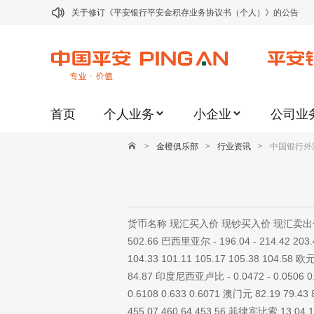
关于修订《平安银行平安金积存业务协议书（个人）》的公告
关于修订《平安银行代理个人客户贵金属交易协议书》的公告
关于2021年劳动节期间代理贵金属业务风险提示的通知
关于我行聚金宝交易软件升级更新的通知
首页
个人业务
小企业
公司业
关于加强代理贵金属业务风险防范的提示
关于2020年端午节期间上金所代理业务调整合约保证金比例和涨
>
金橙俱乐部
>
行业资讯
>
中国银行外汇牌
关于进一步加强代理贵金属业务风险防范的提示
关于加强代理贵金属业务风险防范的提示
关于平安银行电子版信用卡更名为平安银行数字信用卡的公告
货币名称 现汇买入价 现钞买入价 现汇卖出价 现钞卖出价
关于调整存量首套住房贷款利率的公告
502.66 巴西里亚尔 - 196.04 - 214.42 203
104.33 101.11 105.17 105.38 104.58 欧元
84.87 印度尼西亚卢比 - 0.0472 - 0.0506 0.0
0.6108 0.633 0.6071 澳门元 82.19 79.43 
455.07 460.64 453.56 菲律宾比索 13.04 12