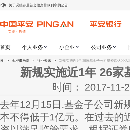
关于调整存量首套住房贷款利率的公告
关于修订《平安银行平安金积存业务协议书（个人）》的公告
关于修订《平安银行代理个人客户贵金属交易协议书》的公告
关于2021年劳动节期间代理贵金属业务风险提示的通知
首页
个人业务
小企业
公司业务
关于我行聚金宝交易软件升级更新的通知
关于加强代理贵金属业务风险防范的提示
>
金橙俱乐部
>
行业资讯
>
新规实施近1年 26家基金子公司增资额达66亿
关于2020年端午节期间上金所代理业务调整合约保证金比例和涨跌幅度限制的
新规实施近1年 26
关于进一步加强代理贵金属业务风险防范的提示
时间： 2017-1
关于加强代理贵金属业务风险防范的提示
关于平安银行电子版信用卡更名为平安银行数字信用卡的公告
去年12月15日,基金子公司
本不得低于1亿元。在过去的
资以满足监管要求。根据证券时