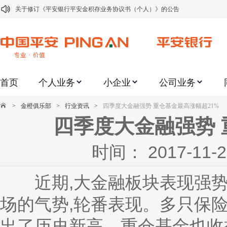
关于修订《平安银行平安金积存业务协议书（个人）》的公告
关于修订《平安银行代理个人客户贵金属交易协议书》的公告
关于2021年劳动节期间代理贵金属业务风险提示的通知
关于我行聚金宝交易软件升级更新的通知
首页
个人业务
小企业
公司业务
关于加强代理贵金属业务风险防范的提示
关于2020年端午节期间上金所代理业务调整合约保证金比例和涨跌幅度限制的
>
金橙俱乐部
>
行业资讯
>
四季度大金融强势 重仓基金最高涨幅超21%
关于进一步加强代理贵金属业务风险防范的提示
四季度大金融强势 
关于加强代理贵金属业务风险防范的提示
时间： 2017-1
关于平安银行电子版信用卡更名为平安银行数字信用卡的公告
关于调整存量首套住房贷款利率的公告
近期,大金融板块表现强势
场的气势,轮番表现。多只保
出了历史新高。重仓基金也收