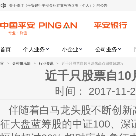
关于修订《平安银行平安金积存业务协议书（个人）》的公告
关于修订《平安银行代理个人客户贵金属交易协议书》的公告
关于2021年劳动节期间代理贵金属业务风险提示的通知
关于我行聚金宝交易软件升级更新的通知
首页
个人业务
小企业
公司业务
关于加强代理贵金属业务风险防范的提示
关于2020年端午节期间上金所代理业务调整合约保证金比例和涨跌幅度限制的
>
金橙俱乐部
>
行业资讯
>
近千只股票自10月以来高点回撤超20%
关于进一步加强代理贵金属业务风险防范的提示
近千只股票自10
关于加强代理贵金属业务风险防范的提示
时间： 2017-1
关于平安银行电子版信用卡更名为平安银行数字信用卡的公告
关于调整存量首套住房贷款利率的公告
伴随着白马龙头股不断创新
征大盘蓝筹股的中证100、深证