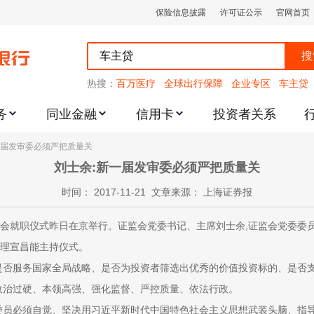
保险信息披露
许可证公示
官网首页
搜
热搜：
百万医疗
全球出行保障
企业专区
车主贷
务
同业金融
信用卡
投资者关系
跌幅度限制的通知
一届发审委必须严把质量关
刘士余:新一届发审委必须严把质量关
时间： 2017-11-21 文章来源： 上海证券报
就职仪式昨日在京举行。证监会党委书记、主席刘士余,证监会党委委员
理宣昌能主持仪式。
否服务国家全局战略、是否为投资者筛选出优秀的价值投资标的、是否支
政治过硬、本领高强、强化监督、严控质量、依法行政。
员必须自觉、坚决用习近平新时代中国特色社会主义思想武装头脑、指导