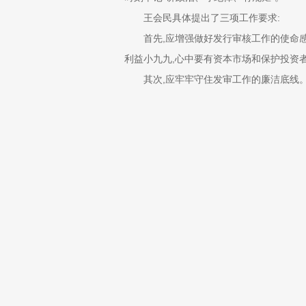
王会民具体提出了三项工作要求:
首先,应增强做好发行审核工作的使命感。
利益小九九,心中要有资本市场和保护投资者
其次,应牢牢守住发审工作的廉洁底线。发
其他委员的关系,坚决做到“不收钱物、不炒
洁社会交往。此外,还必须执行个人事项报
再者,应强化规矩意识,严格遵守发审工作
严格遵守证监会各项制度规定和纪律要求,
企业,要勇于投否决票。
在昨日举行的就职仪式上,宣昌能宣读了
第十七届发审委委员还在就职仪式上进行了
策,积极支持符合条件的企业发行上市,服务
线,反对不正之风,自觉接受监督,全力维护
第十七届发审委全体委员,以及证监会有