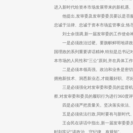
进入新时代给资本市场发展带来的新机遇、
他提出,发审委及发审委委员要以是否服
忠诚于法律、忠诚于资本市场监管事业,恪
刘士余强调,新一届发审委的工作使命神圣
一是必须政治过硬。要旗帜鲜明地讲政治
国理政的系列重要讲话精神,特别是总书记
本市场的人民性和“三公”原则,并在具体工
二是必须本领高强。政治和业务是密切相关
拥抱新技术、洞悉新业态,才能履好职、尽
三是必须强化对发审委和委员的监督机制
察,对发审委和委员的履职行为进行360度
四是必须严把质量关。坚决落实依法、全
五是必须依法行政,同时要有与新时代、
王会民在讲话中指出,新一届发审委委员要
时刻牢记“讲政治、守纪律、有规矩”。