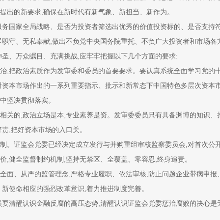
提出的新要求,确保在新时代有新气象、新担当、新作为。
务国家全局战略、是否为投资者筛选出优秀的价值投资标的、是否支持符
尽职守、无私奉献,做出不负党中央国务院重托、不负广大投资者和市场各
、万众瞩目、充满挑战,应牢牢把握以下几个方面的要求:
,把政治素质作为发审委和委员的首要要求。要认真系统全面学习党的十
对资本市场作出的一系列重要指示、批示和新常态下中国特色多层次资本市
作中坚决贯彻落实。
的,政治立场是本,专业素养是资。发审委委员只有具备渊博的知识、扎
好责,把好资本市场的入口关。
。证监会党委已经决定成立发行与并购重组审核监察委员会,对首次公开
评价,健全监督制约机制,坚持无禁区、全覆盖、零容忍,终身追责。
面、从严的监管理念,严格专业履职、依法审核,防止问题企业带病申报
新使命相应的强烈改革意识,着力推进制度完善。
清醒认识金融反腐的高压态势,清醒认识证监会党委惩治腐败的决心是无