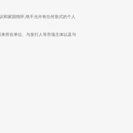
识和家国情怀,绝不允许有任何形式的个人
原来所在单位、与发行人等市场主体以及与
避规定,防范利益冲突;坚决净化朋友圈,纯
委委员则应认真学习掌握履职规矩和要求,
识和职业操守作出独立的判断。对于不合规的
聘书。
律法规履职尽责。落实国家战略和监管政
修养,廉洁奉公,恪尽职守,洁身自好,坚守底
努力奋斗。