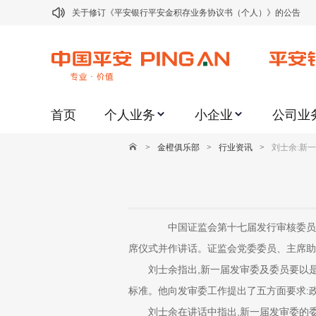
关于修订《平安银行平安金积存业务协议书（个人）》的公告
关于修订《平安银行代理个人客户贵金属交易协议书》的公告
关于2021年劳动节期间代理贵金属业务风险提示的通知
关于我行聚金宝交易软件升级更新的通知
首页
个人业务
小企业
公司业
关于加强代理贵金属业务风险防范的提示
关于2020年端午节期间上金所代理业务调整合约保证金比例和涨
>
金橙俱乐部
>
行业资讯
>
刘士余:新
关于进一步加强代理贵金属业务风险防范的提示
关于加强代理贵金属业务风险防范的提示
关于平安银行电子版信用卡更名为平安银行数字信用卡的公告
中国证监会第十七届发行审核委员会
关于调整存量首套住房贷款利率的公告
席仪式并作讲话。证监会党委委员、主席助
刘士余指出,新一届发审委及委员要以是
标准。他向发审委工作提出了五方面要求:
刘士余在讲话中指出,新一届发审委的委