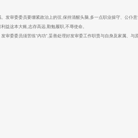
发审委委员要绷紧政治上的弦,保持清醒头脑,多一点职业操守、公仆意
利益这本大账,志存高远,勤勉履职,不辱使命。
审委委员须苦练“内功”,妥善处理好发审委工作职责与自身及家属、与
股、不吃请”;坚决禁止通过购买拟上市公司原始股变相腐败;坚决执行相关回
告制度,相关部门要随时抽查,发现问题及时核查处理。
的职业操守。证监会发行监管部应履行好对发审委管理的主体责任。发审
根据证券法和发行审核委员会办法,依法审核股票发行,依靠自身的专业知
证监会聘任第十七届发审委委员的公告。证监会参会领导向委员颁发了
集体宣誓,誓词是:忠于中华人民共和国宪法,严格按照证券法及相关法
实体经济发展。坚持依法全面从严监管理念,严把上市公司质量关。加强自身
公开、公平、公正市场秩序,保护投资者合法权益,为资本市场稳定健康发展
关部门和单位的负责人参加了此次就职仪式。