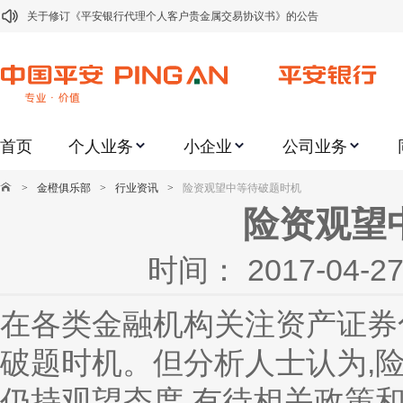
关于修订《平安银行代理个人客户贵金属交易协议书》的公告
关于2021年劳动节期间代理贵金属业务风险提示的通知
关于我行聚金宝交易软件升级更新的通知
关于加强代理贵金属业务风险防范的提示
首页
个人业务
小企业
公司业务
关于2020年端午节期间上金所代理业务调整合约保证金比例和涨跌幅度限制的
关于进一步加强代理贵金属业务风险防范的提示
>
金橙俱乐部
>
行业资讯
>
险资观望中等待破题时机
关于加强代理贵金属业务风险防范的提示
险资观望
关于平安银行电子版信用卡更名为平安银行数字信用卡的公告
时间： 2017-04
关于调整存量首套住房贷款利率的公告
关于修订《平安银行平安金积存业务协议书（个人）》的公告
在各类金融机构关注资产证券
破题时机。但分析人士认为,
仍持观望态度,有待相关政策