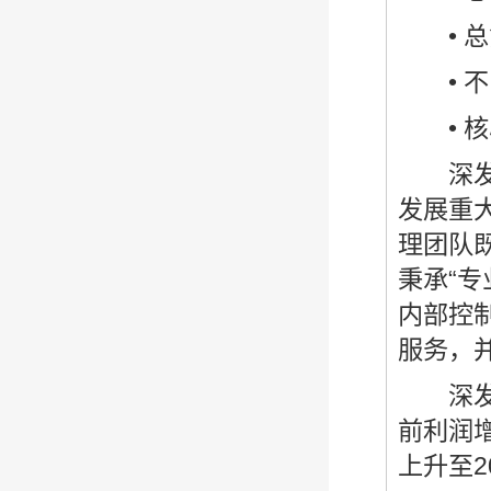
• 总
• 不良
• 核心
深发展
发展重
理团队
秉承“
内部控
服务，
深发展
前利润增
上升至20