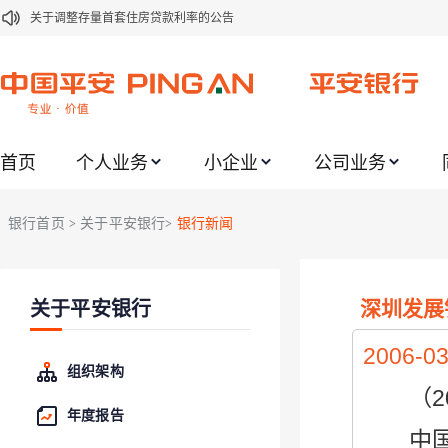
关于调整存量首套住房贷款利率的公告
关于修订《平安银行平安金积存业务协议书（个人）》的公告
关于修订《平安银行代理个人客户贵金属交易协议书》的公告
关于2021年劳动节期间代理贵金属业务风险提示的通知
首页
个人业务
小企业
公司业务
关于我行聚金宝交易软件升级更新的通知
关于加强代理贵金属业务风险防范的提示
银行首页
关于平安银行
银行新闻
>
>
关于2020年端午节期间上金所代理业务调整合约保证金比例和涨跌幅度限制的
关于进一步加强代理贵金属业务风险防范的提示
深圳发展
关于平安银行
关于加强代理贵金属业务风险防范的提示
关于平安银行电子版信用卡更名为平安银行数字信用卡的公告
2006-03
组织架构
（200
年度报告
中国深