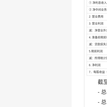
① 净利息收入
② 净中间业
2. 营业费用
3. 营业利润
减：净营业外
4. 准备前税
减：贷款损失
5.税前利润
减：所得税计
6. 净利润
7．每股收益（
截至2
- 总存
- 总贷