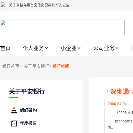
关于调整存量首套住房贷款利率的公告
关于修订《平安银行平安金积存业务协议书（个人）》的公告
关于修订《平安银行代理个人客户贵金属交易协议书》的公告
关于2021年劳动节期间代理贵金属业务风险提示的通知
首页
个人业务
小企业
公司业务
关于我行聚金宝交易软件升级更新的通知
关于加强代理贵金属业务风险防范的提示
银行首页
关于平安银行
银行新闻
>
>
关于2020年端午节期间上金所代理业务调整合约保证金比例和涨跌幅度限制的
关于进一步加强代理贵金属业务风险防范的提示
“深圳通
关于平安银行
关于加强代理贵金属业务风险防范的提示
关于平安银行电子版信用卡更名为平安银行数字信用卡的公告
2006-04-04
组织架构
（2006-4-
自2006年4
年度报告
惠。