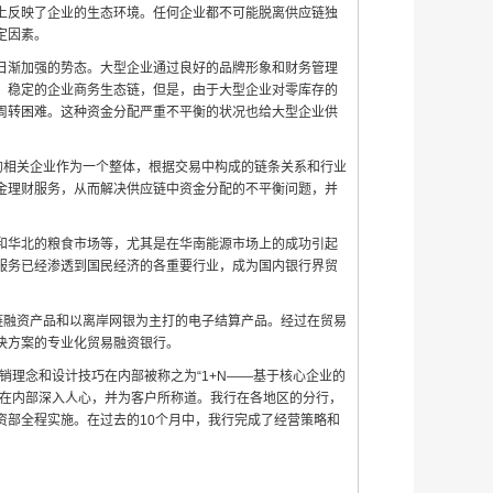
上反映了企业的生态环境。任何企业都不可能脱离供应链独
定因素。
渐加强的势态。大型企业通过良好的品牌形象和财务管理
、稳定的企业商务生态链，但是，由于大型企业对零库存的
周转困难。这种资金分配严重不平衡的状况也给大型企业供
相关企业作为一个整体，根据交易中构成的链条关系和行业
金理财服务，从而解决供应链中资金分配的不平衡问题，并
华北的粮食市场等，尤其是在华南能源市场上的成功引起
服务已经渗透到国民经济的各重要行业，成为国内银行界贸
融资产品和以离岸网银为主打的电子结算产品。经过在贸易
决方案的专业化贸易融资银行。
理念和设计技巧在内部被称之为“1+N——基于核心企业的
经在内部深入人心，并为客户所称道。我行在各地区的分行，
资部全程实施。在过去的10个月中，我行完成了经营策略和