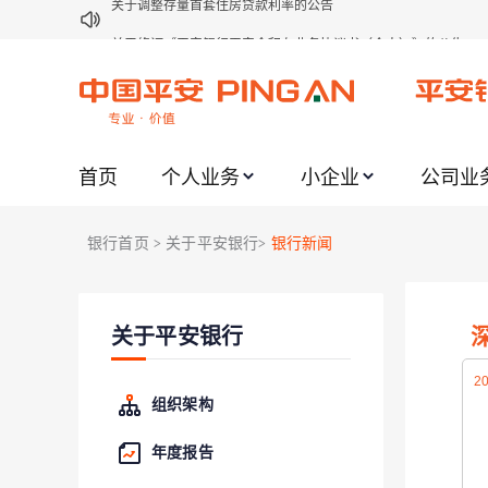
关于修订《平安银行平安金积存业务协议书（个人）》的公告
关于修订《平安银行代理个人客户贵金属交易协议书》的公告
关于2021年劳动节期间代理贵金属业务风险提示的通知
关于我行聚金宝交易软件升级更新的通知
首页
个人业务
小企业
公司业
关于加强代理贵金属业务风险防范的提示
关于2020年端午节期间上金所代理业务调整合约保证金比例和涨
银行首页
关于平安银行
银行新闻
>
>
关于进一步加强代理贵金属业务风险防范的提示
关于加强代理贵金属业务风险防范的提示
关于平安银行
关于平安银行电子版信用卡更名为平安银行数字信用卡的公告
关于调整存量首套住房贷款利率的公告
20
组织架构
（
5
年度报告
所