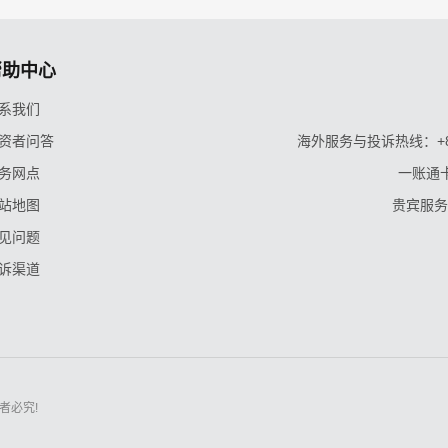
帮助中心
系我们
资者问答
海外服务与投诉热线：+86-9
务网点
一账通卡
站地图
贵宾服务与
见问题
诉渠道
者必究!