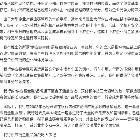
动所形成的网链结构。任何企业都可以在供应链上找到自己的位置，而这个位置基本
存在，因此供应链管理已经成为现代企业经营管理的核心部分，成为企业竞争力的决
于大型企业对供应链管理的空前重视，近年来呈现出大型企业对供应链主导地位日
能，吸引了一批以其材料采购和产品销售为主营业务的中小企业，形成一个相对安全
求，相当部分的管理成本和资金成本被转嫁到上下游企业，造成上下游企业资金紧张
链的稳定和良性运行带来隐忧。
行推出的所谓“供应链金融”是贸易融资业务一项品牌，它的含义是指把供应链上的
点设定融资方案，将资金有效注入到处于相对弱势的中小企业，并为大型企业提供资
升整个供应链的企业群体竞争力。
行供应链金融服务运用最充分的市场有全国的钢材、汽车市场，华南的能源市场和
新加坡（全球石油贸易集散地）以至欧美银行的高度关注。目前，我行的供应链金融
融资业务的领先者。
行的“供应链金融”品牌旗下整合了涵盖应收、预付和存货三大领域的数十项供应链
资领域的长期探索，我行正从以提供单项产品服务为主的银行，转变成为提供整体解
际上，我行在2003年已经开始在银行内部贯彻供应链金融的营销理念，这一套营销
应链金融服务”。我行过去几年围绕这一理念进行了大量的产品开发和营销培训，已
已经具备设计和提供一揽子供应链金融服务的能力，并由独有的专业机构——贸易融
度变革，打造了一系列业务支持平台，保证了供应链金融服务的全面实施。
我行供应链金融品牌战略大事记：