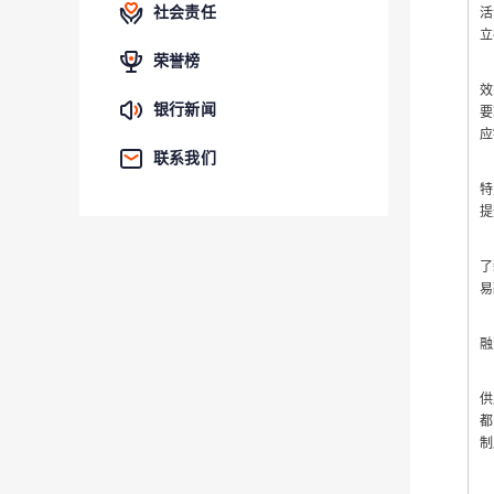
社会责任
活
立
荣誉榜
由
效
银行新闻
要
应
联系我们
我
特
提
我
了
易
我
融
实
供
都
制