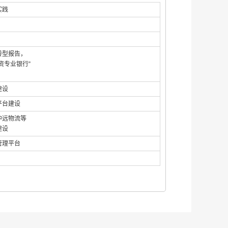
实践
转型报告，
资专业银行”
建设
平台建设
中远物流等
建设
管理平台