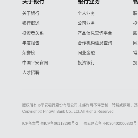
关于银行
银行业务
关于银行
个人业务
联
银行概述
公司业务
投
投资者关系
产品信息查询平台
服
年度报告
合作机构信息查询
网
荣誉榜
同业金融
常
中国平安官网
投资银行
投
人才招聘
版权所有 ©平安银行股份有限公司 未经许可不得复制、转载或摘编，违
Copyright © PingAn Bank Co., Ltd. All Rights Reserved
ICP备案号
粤ICP备06118290号-2
粤公网安备 44030402000833号