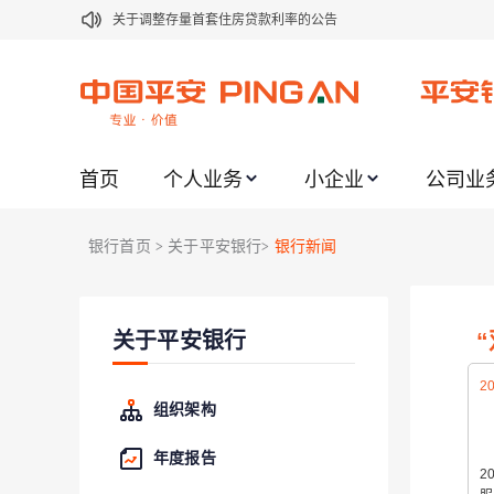
关于修订《平安银行平安金积存业务协议书（个人）》的公告
关于修订《平安银行代理个人客户贵金属交易协议书》的公告
关于2021年劳动节期间代理贵金属业务风险提示的通知
关于我行聚金宝交易软件升级更新的通知
首页
个人业务
小企业
公司业
关于加强代理贵金属业务风险防范的提示
关于2020年端午节期间上金所代理业务调整合约保证金比例和涨
银行首页
关于平安银行
银行新闻
>
>
关于进一步加强代理贵金属业务风险防范的提示
关于加强代理贵金属业务风险防范的提示
关于平安银行
关于平安银行电子版信用卡更名为平安银行数字信用卡的公告
20
组织架构
（
由
年度报告
2