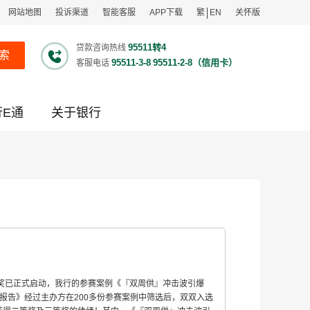
网站地图
投诉渠道
智能客服
APP下载
繁
EN
关怀版
95511转4
贷款咨询热线
索
95511-3-8
95511-2-8（信用卡）
客服电话
行E通
关于银行
销奖已正式启动，我行的参赛案例《『双周供』冲击波引爆
报告》经过主办方在200多份参赛案例中筛选后，双双入选