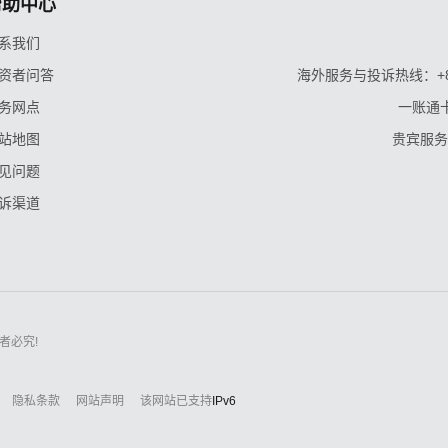
帮助中心
系我们
资者问答
海外服务与投诉热线：+86-9
务网点
一账通卡
站地图
贵宾服务与
见问题
诉渠道
者必究!
隐私条款
网站声明
该网站已支持
IPv6