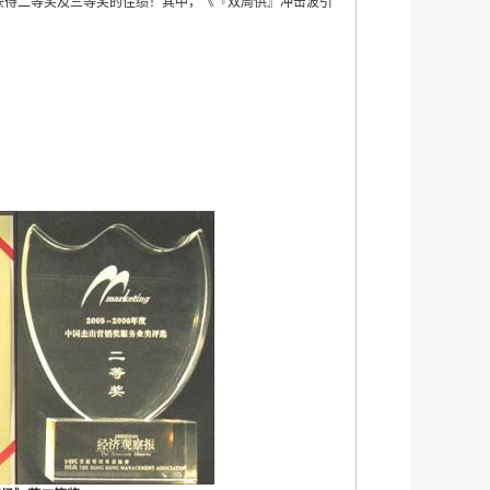
获得二等奖及三等奖的佳绩！其中，《『双周供』冲击波引