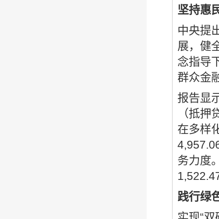
坚持惠
中央提
展，健
念指导
群众金
报告显
（抵押
在多样
4,95
务力度。
1,52
践行绿
实现“