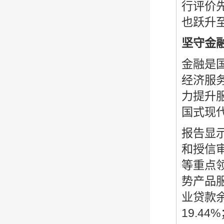
行评价先
也跃升至
坚守金
金融是
经济服
力提升
国式现
报告显
和授信
等重点
势产品
业贷款余
19.4