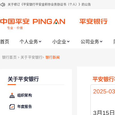
关于修订《平安银行平安金积存业务协议书（个人）》的公告
关于修订《平安银行代理个人客户贵金属交易协议书》的公告
关于2021年劳动节期间代理贵金属业务风险提示的通知
关于我行聚金宝交易软件升级更新的通知
首页
个人业务
小企业
公司业务
关于加强代理贵金属业务风险防范的提示
关于2020年端午节期间上金所代理业务调整合约保证金比例和涨跌幅度限制的
银行首页
关于平安银行
银行新闻
>
>
关于进一步加强代理贵金属业务风险防范的提示
关于加强代理贵金属业务风险防范的提示
平安银行
关于平安银行
关于平安银行电子版信用卡更名为平安银行数字信用卡的公告
关于调整存量首套住房贷款利率的公告
2025-03
组织架构
年度报告
3月15