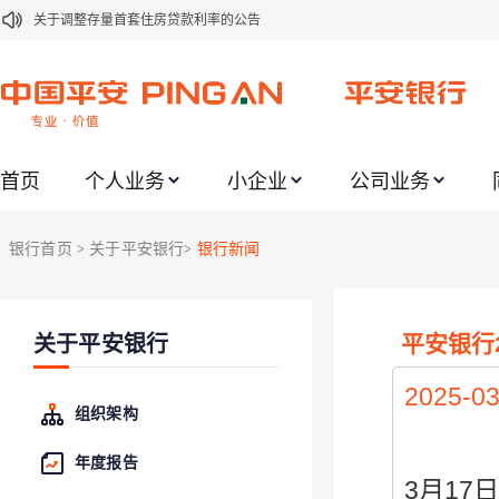
关于调整存量首套住房贷款利率的公告
关于修订《平安银行平安金积存业务协议书（个人）》的公告
关于修订《平安银行代理个人客户贵金属交易协议书》的公告
关于2021年劳动节期间代理贵金属业务风险提示的通知
首页
个人业务
小企业
公司业务
关于我行聚金宝交易软件升级更新的通知
关于加强代理贵金属业务风险防范的提示
银行首页
关于平安银行
银行新闻
>
>
关于2020年端午节期间上金所代理业务调整合约保证金比例和涨跌幅度限制的
关于进一步加强代理贵金属业务风险防范的提示
平安银行
关于平安银行
关于加强代理贵金属业务风险防范的提示
关于平安银行电子版信用卡更名为平安银行数字信用卡的公告
2025-03
组织架构
年度报告
3月17