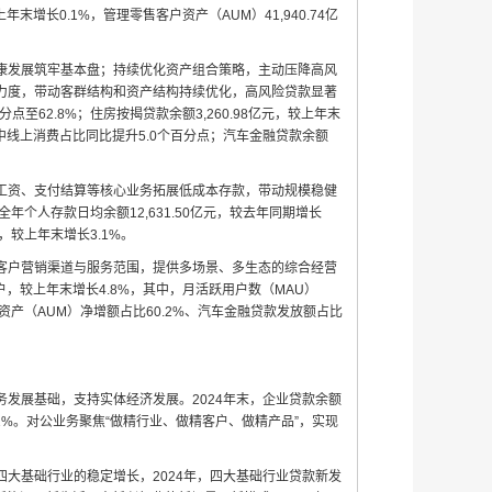
末增长0.1%，管理零售客户资产（AUM）41,940.74亿
康发展筑牢基本盘；持续优化资产组合策略，主动压降高风
力度，带动客群结构和资产结构持续优化，高风险贷款显著
分点至62.8%；住房按揭贷款余额3,260.98亿元，较上年末
其中线上消费占比同比提升5.0个百分点；汽车金融贷款余额
工资、支付结算等核心业务拓展低成本存款，带动规模稳健
；全年个人存款日均余额12,631.50亿元，较去年同期增长
元，较上年末增长3.1%。
客户营销渠道与服务范围，提供多场景、多生态的综合经营
万户，较上年末增长4.8%，其中，月活跃用户数（MAU）
客户资产（AUM）净增额占比60.2%、汽车金融贷款发放额占比
发展基础，支持实体经济发展。2024年末，企业贷款余额
增长2.1%。对公业务聚焦“做精行业、做精客户、做精产品”，实现
大基础行业的稳定增长，2024年，四大基础行业贷款新发