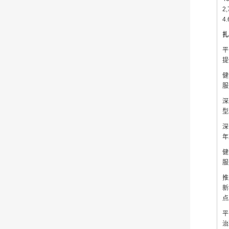
2
4
扎
平
提
健
服
深
型
深
年
健
服
推
新
点
平
治