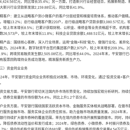
4,424.56亿元，同比增长35.4%；另一方面，打造新兴行业经营组合，拓展新制造
大新兴行业贷款新发放2,159.88亿元，同比增长41.9%。
精客户：建立从战略客户到小微客户的客户分层经营和梯度培育体系，推动客户做精。202
，增幅13.2%；总行级战略客户数220户，总行级战略客户贷款余额3,080.57亿元，较
，较上年末增长8.5%；已累计获取财税、公积金、维修金等业务资格超千项，机构客户存
数26,573户，较上年末增长11.8%；科技企业贷款余额1,488.51亿元，较上年末增长2
精产品：围绕核心客群，深入行业场景，运用“金融+科技”能力，做强行业化、差异
能力。2024年末，数字财资平台签约集团客户数2,975户，较上年末增长209.3%。20
9.9%；跨境贸易融资发生额2,505.08亿元，同比增长44.0%。2024年末，平安
有股票回购增持业务成功落地，精准服务新质生产力。
三）资金同业业务
024年，平安银行资金同业业务积极应对政策、市场、环境变化，通过“投资交易+客
。
资交易方面，平安银行密切关注国内外市场形势变化，持续加强宏观分析研判，持续优
，债券交易量的市场份额为4.4%，同比上升1.2个百分点。
户业务方面，平安银行围绕国家活跃资本市场、金融服务实体相关战略部署，在做市
行服务金融市场、服务实体企业的责任担当，助力金融市场高质量发展。2024年末，同业
银行持续扩大做市券种的覆盖范围，率先在境内债券市场开展熊猫债做市。同时，持
，降低债券流动性溢价和发行成本；2024年，绿色债券、小微债券、乡村振兴债券及其
0.7%；境内外机构交易活跃客户达683家，境内外机构销售的现券交易量4.54万亿元，