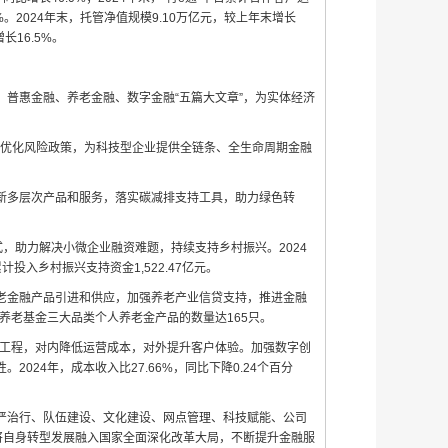
.2%。2024年末，托管净值规模9.10万亿元，较上年末增长
长16.5%。
普惠金融、养老金融、数字金融“五篇大文章”，为实体经济
系，优化风险政策，为科技型企业提供全链条、全生命周期金融
新多层次产品和服务，落实碳减排支持工具，助力绿色转
，助力解决小微企业融资难题，持续支持乡村振兴。2024
计投入乡村振兴支持资金1,522.47亿元。
老金融产品引进和供应，加强养老产业信贷支持，推进金融
养老基金三大品类个人养老金产品的数量达165只。
”工程，对内降低运营成本，对外提升客户体验。加强数字创
24年，成本收入比27.66%，同比下降0.24个百分
严治行、队伍建设、文化建设、网点管理、科技赋能、公司
将自身转型发展融入国家全面深化改革大局，不断提升金融服