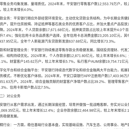
零售业务均衡发展、量增质优。2024年末，平安银行零售客户数12,553.79万户，较上年
，较上年末增长4.0%。
款业务：平安银行顺应外部经营环境变化，主动优化贷款业务结构，为中长期业务健
资产，提升住房按揭、持证抵押等基石类业务的优质客户占比，并加大重点产品投放
降。2024年末，个人贷款余额17,671.68亿元，抵押类贷款占比较上年末提升4.0个百
升7.4%；强化信用卡业务品质客户选择，全年信用卡总消费金额23,205.10亿元，
,937.95亿元，全年个人新能源汽车贷款新发放637.68亿元，同比增长73.3%。
款和财富管理业务：平安银行持续推进零售存款业务稳健发展，围绕投资理财、代发
长、结构持续优化。2024年末，个人存款余额12,871.80亿元，较上年末增长6.6%
0.1%。财富客户145.62万户，较上年末增长5.7%，私行客户AUM余额19,754.71亿
字化平台和综合金融平台：平安银行持续迭代数字化和综合金融两大平台能力，拓展
务模式，不断优化客户体验。2024年末，平安口袋银行APP注册用户数17,403.96
,351.63万户。2024年，综合金融贡献的财富客户净增户数占比39.2%、管理零售
2.3%、信用卡新增户数占比7.5%。
二）对公业务
安银行从客户需求出发，通过长期深度经营，培育并做强一批战略客群，夯实对公业务
6,069.35亿元，较上年末增长12.4%；企业存款余额22,464.98亿元，较上年末
务稳健发展。
精行业：一方面，稳住基础行业基本盘，实现基础设施、汽车生态、公用事业、地产四