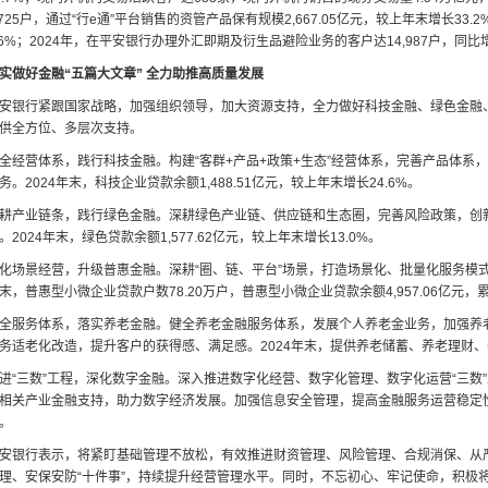
,725户，通过“行e通”平台销售的资管产品保有规模2,667.05亿元，较上年末增长33
.6%；2024年，在平安银行办理外汇即期及衍生品避险业务的客户达14,987户，同比增
实做好金融“五篇大文章” 全力助推高质量发展
安银行紧跟国家战略，加强组织领导，加大资源支持，全力做好科技金融、绿色金融、
供全方位、多层次支持。
全经营体系，践行科技金融。构建“客群+产品+政策+生态”经营体系，完善产品体
务。2024年末，科技企业贷款余额1,488.51亿元，较上年末增长24.6%。
耕产业链条，践行绿色金融。深耕绿色产业链、供应链和生态圈，完善风险政策，创
。2024年末，绿色贷款余额1,577.62亿元，较上年末增长13.0%。
化场景经营，升级普惠金融。深耕“圈、链、平台”场景，打造场景化、批量化服务模式
末，普惠型小微企业贷款户数78.20万户，普惠型小微企业贷款余额4,957.06亿元，累
全服务体系，落实养老金融。健全养老金融服务体系，发展个人养老金业务，加强养
务适老化改造，提升客户的获得感、满足感。2024年末，提供养老储蓄、养老理财、
进“三数”工程，深化数字金融。深入推进数字化经营、数字化管理、数字化运营“三数
相关产业金融支持，助力数字经济发展。加强信息安全管理，提高金融服务运营稳定性。20
。
安银行表示，将紧盯基础管理不放松，有效推进财资管理、风险管理、合规消保、从
理、安保安防“十件事”，持续提升经营管理水平。同时，不忘初心、牢记使命，积极