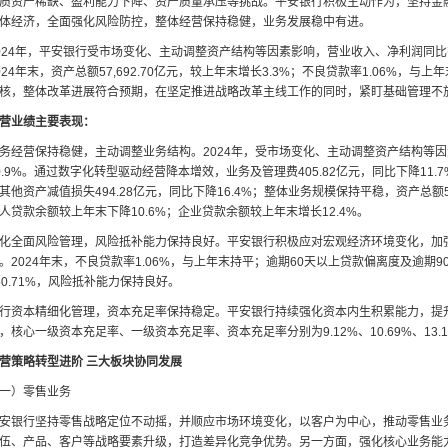
质资产稀缺、盈利能力下降、资产质量承压等挑战。平安银行积极主动作为，坚持金融
体经济，全面强化风险防控，整体经营保持稳健，业务发展稳中有进。
024年，平安银行受市场变化、主动调整资产结构等因素影响，营业收入、净利润同比有所
024年末，资产总额57,692.70亿元，较上年末增长3.3%；不良贷款率1.06%
核，整体改革进展符合预期，在坚定推进战略改革主线工作的同时，紧盯基础管理不
营业绩主要表现：
务经营保持稳健，主动调整业务结构。2024年，受市场变化、主动调整资产结构等因素
0.9%。通过数字化转型驱动经营降本增效，业务及管理费405.82亿元，同比下降1
其他资产减值损失494.28亿元，同比下降16.4%；整体业务规模保持平稳，资产总额57
人贷款余额较上年末下降10.6%；企业贷款余额较上年末增长12.4%。
化全面风险管理，风险抵补能力保持良好。平安银行积极应对宏观经济环境变化，加
。2024年末，不良贷款率1.06%，与上年末持平；逾期60天以上贷款偏离度及逾期90
50.71%，风险抵补能力保持良好。
行资本精细化管理，资本充足率保持稳定。平安银行持续强化资本内生积累能力，提升
，核心一级资本充足率、一级资本充足率、资本充足率分别为9.12%、10.69%、13.1
营策略转型进阶 三大板块协同发展
一）零售业务
安银行坚持零售战略定位不动摇，并顺应市场环境变化，以客户为中心，推动零售业
伍、产品、客户等战略要素升级，打造差异化竞争优势。另一方面，强化核心业务能