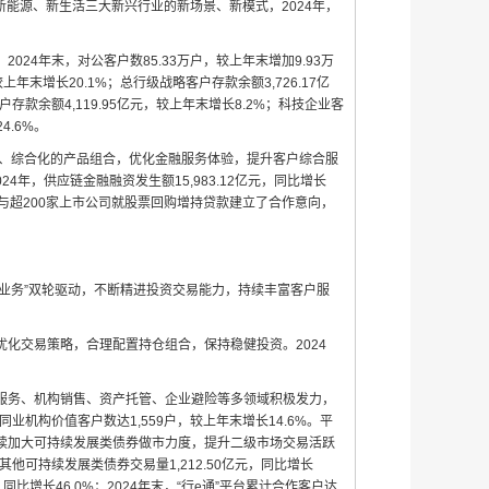
、新能源、新生活三大新兴行业的新场景、新模式，2024年，
4年末，对公客户数85.33万户，较上年末增加9.93万
上年末增长20.1%；总行级战略客户存款余额3,726.17亿
款余额4,119.95亿元，较上年末增长8.2%；科技企业客
4.6%。
化、综合化的产品组合，优化金融服务体验，提升客户综合服
24年，供应链金融融资发生额15,983.12亿元，同比增长
银行已与超200家上市公司就股票回购增持贷款建立了合作意向，
户业务”双轮驱动，不断精进投资交易能力，持续丰富客户服
化交易策略，合理配置持仓组合，保持稳健投资。2024
服务、机构销售、资产托管、企业避险等多领域积极发力，
机构价值客户数达1,559户，较上年末增长14.6%。平
续加大可持续发展类债券做市力度，提升二级市场交易活跃
他可持续发展类债券交易量1,212.50亿元，同比增长
同比增长46.0%；2024年末，“行e通”平台累计合作客户达