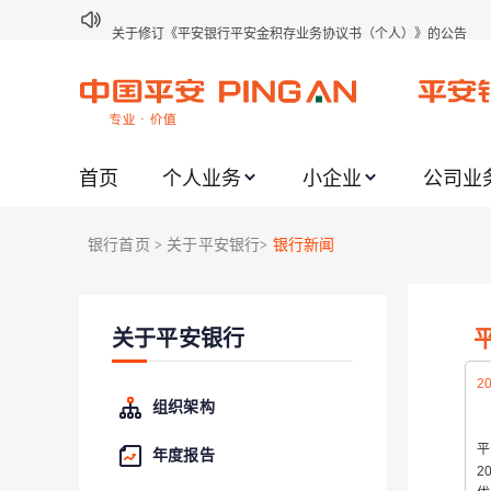
关于修订《平安银行平安金积存业务协议书（个人）》的公告
关于修订《平安银行代理个人客户贵金属交易协议书》的公告
关于2021年劳动节期间代理贵金属业务风险提示的通知
关于我行聚金宝交易软件升级更新的通知
首页
个人业务
小企业
公司业
关于加强代理贵金属业务风险防范的提示
关于2020年端午节期间上金所代理业务调整合约保证金比例和涨
银行首页
关于平安银行
银行新闻
>
>
关于进一步加强代理贵金属业务风险防范的提示
关于加强代理贵金属业务风险防范的提示
关于平安银行
关于平安银行电子版信用卡更名为平安银行数字信用卡的公告
关于调整存量首套住房贷款利率的公告
20
组织架构
平
年度报告
2