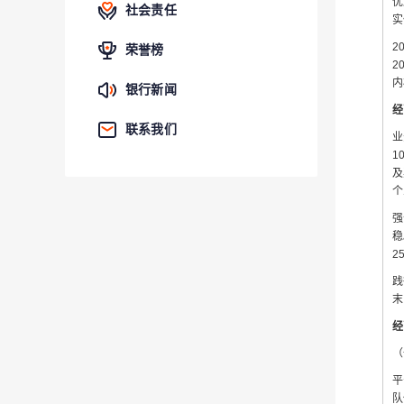
优
社会责任
实
2
荣誉榜
2
内
银行新闻
经
联系我们
业
1
及
个
强
稳
2
践
末
经
（
平
队