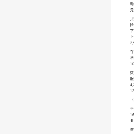
动
元
贷
险
下
上
2
存
增
1
数
服
4
1
（
平
1
业
做