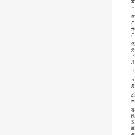
放
三
做
户
元
户
做
务
1
并
（
2
务
投
年
客
践
安
度
4