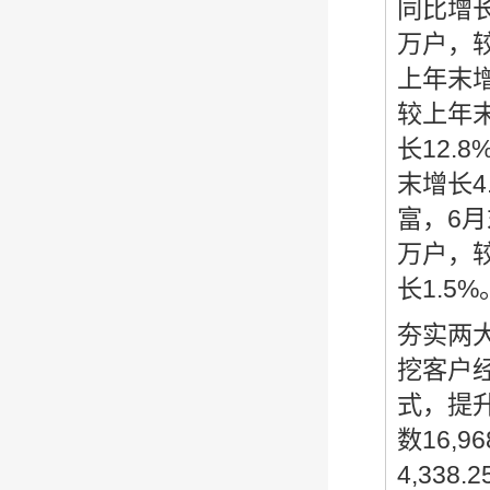
同比增长
万户，较
上年末增
较上年末
长12.
末增长4
富，6月
万户，较
长1.5%
夯实两
挖客户
式，提
数16,
4,33