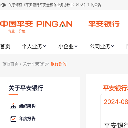
关于修订《平安银行平安金积存业务协议书（个人）》的公告
关于修订《平安银行代理个人客户贵金属交易协议书》的公告
关于2021年劳动节期间代理贵金属业务风险提示的通知
关于我行聚金宝交易软件升级更新的通知
首页
个人业务
小企业
公司业务
关于加强代理贵金属业务风险防范的提示
关于2020年端午节期间上金所代理业务调整合约保证金比例和涨跌幅度限制的
银行首页
关于平安银行
银行新闻
>
>
关于进一步加强代理贵金属业务风险防范的提示
关于加强代理贵金属业务风险防范的提示
平安银行
关于平安银行
关于平安银行电子版信用卡更名为平安银行数字信用卡的公告
关于调整存量首套住房贷款利率的公告
2024-08
组织架构
年度报告
平安银行