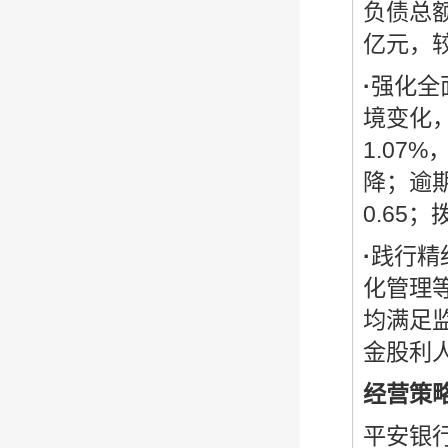
负债总额
亿元，较
·
强化全
境变化
1.07
降；逾期
0.65
·
践行精
化管理
均满足
金股利人
经营策
平安银