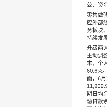
公、资
零售做
应外部
务板块
持续发
升级两
主动调
末，个人
60.6
面，6月
11,9
期日均
融贷款余