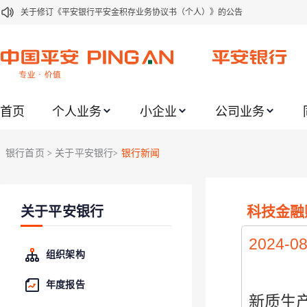
关于修订《平安银行平安金积存业务协议书（个人）》的公告
关于修订《平安银行代理个人客户贵金属交易协议书》的公告
关于2021年劳动节期间代理贵金属业务风险提示的通知
关于我行聚金宝交易软件升级更新的通知
首页
个人业务
小企业
公司业务
关于加强代理贵金属业务风险防范的提示
关于2020年端午节期间上金所代理业务调整合约保证金比例和涨跌幅度限制的
银行首页
关于平安银行
银行新闻
>
>
关于进一步加强代理贵金属业务风险防范的提示
关于加强代理贵金属业务风险防范的提示
科技金融
关于平安银行
关于平安银行电子版信用卡更名为平安银行数字信用卡的公告
关于调整存量首套住房贷款利率的公告
2024-08
组织架构
年度报告
新质生