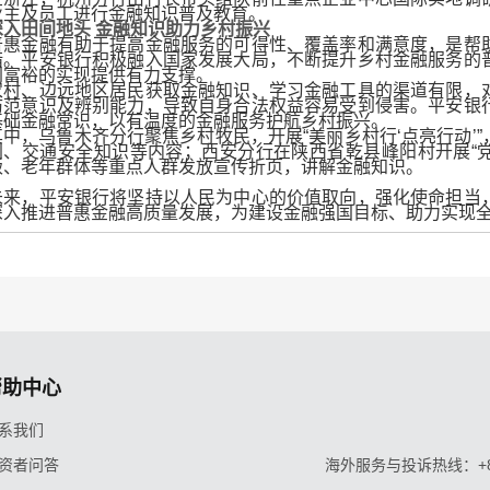
业主及员工进行金融知识普及教育
。
深入田间地头
金融知识助力乡村振兴
普惠金融有助于提高金融服务的可得性、覆盖率和满意度，是帮
措。平安银行积极融入国家发展大局，不断提升乡村金融服务的
同富裕的实现提供有力支撑。
农村、边远地区居民获取金融知识、学习金融工具的渠道有限，
防范意识及辨别能力，导致自身合法权益容易受到侵害。平安银
基础金融常识，以有温度的金融服务护航乡村振兴。
其中，乌鲁木齐分行聚焦乡村牧民，开展“美丽乡村行‘点亮行动’
利、交通安全知识等内容
；
西安分行在陕西省乾县峰阳村开展“
贩、老年群体等重点人群发放宣传折页，讲解金融知识。
未来，平安银行将坚持以人民为中心的价值取向，强化使命担当
深入推进普惠金融高质量发展，为建设金融强国目标、助力实现
帮助中心
系我们
资者问答
海外服务与投诉热线：+86-9