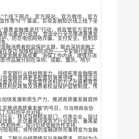
1
”个线下网点，
官方网站、官方微信、官方
宣传等“N”个渠道，
实现金融知识线上线下全
“普惠金融推进月”
行
动，
将监管官方宣传海
幕等设备
进行投放，营造全行全员推进普惠金
保护、防范电信网络诈骗、支付安全、抵制非
服务。
绕金融消费者权益保护主题，联合深圳金融工
保在身边 保障权益防风险——平安银行金融
国家金融发展成果、消保工作内涵，增强与消
摄影作品展分别在深圳、成都、重庆、哈尔
。平安银行从供给侧发力，持续拓宽金融服务
引导金融资源更多配置到普惠领域，增强企业
设置咨询台，发放宣传资料的方式开展教育宣
惠民利民政策及消费者权益保护监管制度，传
为加快发展新质生产力、推进高质量发展提供
扎实推进高质量发展”的号召，与当地商会协
强了与科创平台对接。
织行业，拜访当地相关部门、代表企业，探讨
发改委、走访番禺动漫游艺行业协会、番禺星
共性和特色，探讨后续金融合作支持。
系列短视频，将传统的金融讲师形象转变为金融
研，了解企业经营情况与金融需求，同时为企