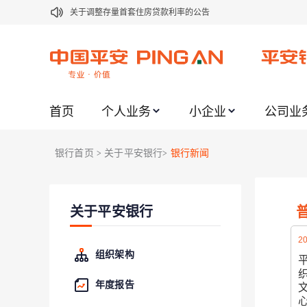
关于修订《平安银行平安金积存业务协议书（个人）》的公告
关于修订《平安银行代理个人客户贵金属交易协议书》的公告
关于2021年劳动节期间代理贵金属业务风险提示的通知
关于我行聚金宝交易软件升级更新的通知
首页
个人业务
小企业
公司业
关于加强代理贵金属业务风险防范的提示
关于2020年端午节期间上金所代理业务调整合约保证金比例和涨
银行首页
关于平安银行
银行新闻
>
>
关于进一步加强代理贵金属业务风险防范的提示
关于加强代理贵金属业务风险防范的提示
关于平安银行
关于平安银行电子版信用卡更名为平安银行数字信用卡的公告
20
组织架构
年度报告
文