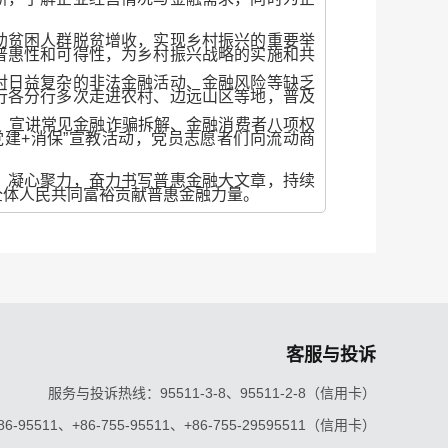
助贫困人群脱贫增收，实现乡村振兴的重要举
普惠性和可得性，为乡村振兴战略的实施和共
对日益复杂的非法金融活动、金融风险等缺乏
行各分行多次走进农村、边远山区等地，普及
”，宣讲常见金融诈骗拆解、金融消费者八项权
党建+消保”宣教活动，党员志愿者们向流动商
，凝心聚力，奋力书写普惠金融大文章，持续
全体人民共同富裕贡献普惠金融力量。
客服与投诉
服务与投诉热线：95511-3-8、95511-2-8（信用卡）
5511、+86-755-95511、+86-755-29595511（信用卡）