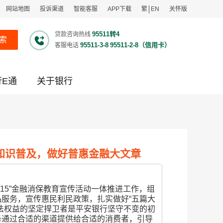
网站地图
投诉渠道
智能客服
APP下载
繁
EN
关怀版
95511转4
贷款咨询热线
索
95511-3-8
95511-2-8（信用卡）
客服电话
行E通
关于银行
融知识普及，做好普惠金融大文章
·15
”金融消保教育宣传活动一体推进工作，组
品服务
，宣传惠民利民
政策
，扎实做好“五篇大
法权益的坚定捍卫者是平安银行坚守不变的初
务通过合适的渠道提供给合适的消费者，引导