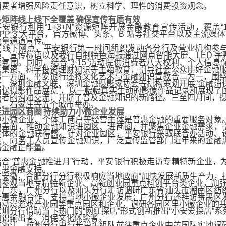
消费者增强风险责任意识，树立科学、理性的消费投资观念。
多
矩阵线上线下全覆盖
确保
宣传
有质有效
平安银行
利用“1+3+N”资源矩阵开展金融教育宣传活动，
覆盖“
PP
“
3
”大平台，
官方微博、头条、B 站等社交平台
以及主流媒体
流量通道宣传
。
在线下网点
，平安银行
第一时间组织发动
各
分行
及
营业机构参与
报、宣传标语以及我行自制特色海报
通过网点智能大屏、LED 字
融氛围。
同时，结合“3·15”活动
提供消费者八大权利、个人信息
法集资、科学投资理财知识等主题教育，引导社会公众用好金融
另一方面，
平安银行还将文化艺术与
金融知识
宣教合二为一，围
会、深圳金融文联、深圳金融摄影家协会等机构策划开展“金融消
消保摄影作品展览
”
，以一幅幅真实生动的影像作品记录和展现了
费者的沟通交流，开辟了普及金融知识的新路径。
三至四月间，
滨、石家庄等五个城市举办。
走进园区商圈
持续
助力小微企业发展
中小微企业、个体工商户等经营主体是普惠金融的重要服务对象
覆盖面，推动金融知识进园区、进商圈，并聚焦企业金融需求，
群体的金融获得感。针对企业园区，平安银行采取联合办活动、
传
，
向务工人员宣传金融知识
，
广泛宣传监管部门近年来的金融
播金融正能量。
结合“普惠金融推进月”行动，平安银行积极走访专精特新企业，
普惠金融支持。
在安徽，合肥分行
分行积极响应当地政府“加快发展新质生产力，
同参观当地专精特新企业、高新创业园重点科创平台类企业，加
在广东，广州分行以及汕头分行走访调研广东省汕头市潮南区纺
普惠金融合作、支持当地小微企业发展；广州分行还拜访番禺区
力动漫游戏产业园等重点园区和企业，调研各园区里小微企业的
深圳分行借助当下热门的“网红探店”形式创新推出“小安爱探店”
知识输出者、消保文化体验者。
在浙江，
杭州分行由行长带头组队前往重点企业中芯国际实地调