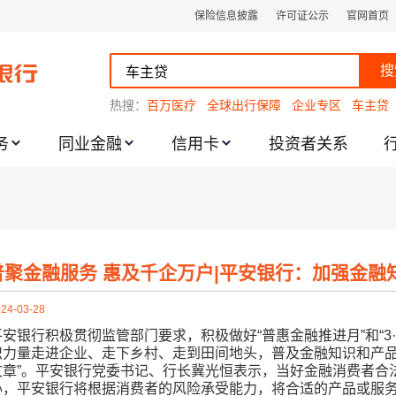
保险信息披露
许可证公示
官网首页
搜
热搜：
百万医疗
全球出行保障
企业专区
车主贷
务
同业金融
信用卡
投资者关系
跌幅度限制的通知
普聚金融服务 惠及千企万户|平安银行：加强金
24-03-28
平安银行积极
贯彻监管部门
要求
，积极做好
“普惠金融推进月”
和“
3
织力量走进企业、走下乡村、走到田间地头，
普及金融知识
和产
章”
。
平安银行党委书记、行长冀光恒表示，当好金融消费者合
心，平安银行将根据消费者的风险承受能力，将合适的产品或服