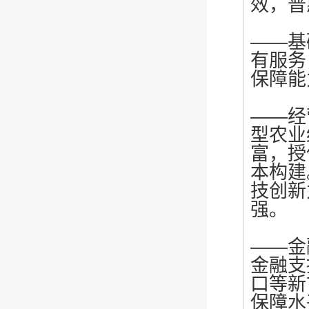
效，普
——基
有服务
保障能
——经
型农业
富，授
本构建
技创新
强。
——金
金融支
口等新
保障水