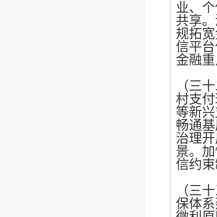
业、个
共享。
规拓宽
信平台
金融重
（三十
村支付
等新兴
畅通基
治理开
景。加
信约束
（三十
保体系
微利原