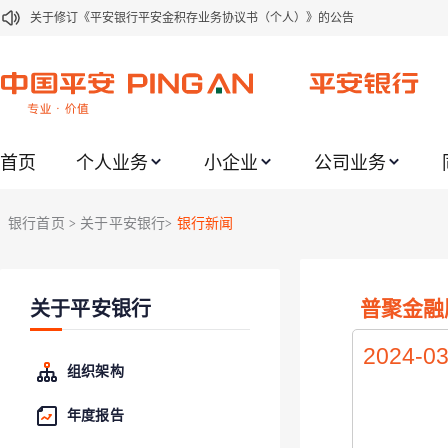
关于修订《平安银行平安金积存业务协议书（个人）》的公告
关于修订《平安银行代理个人客户贵金属交易协议书》的公告
关于2021年劳动节期间代理贵金属业务风险提示的通知
关于我行聚金宝交易软件升级更新的通知
首页
个人业务
小企业
公司业务
关于加强代理贵金属业务风险防范的提示
关于2020年端午节期间上金所代理业务调整合约保证金比例和涨跌幅度限制的
银行首页
关于平安银行
银行新闻
>
>
关于进一步加强代理贵金属业务风险防范的提示
关于加强代理贵金属业务风险防范的提示
普聚金融
关于平安银行
关于平安银行电子版信用卡更名为平安银行数字信用卡的公告
关于调整存量首套住房贷款利率的公告
2024-03
组织架构
年度报告