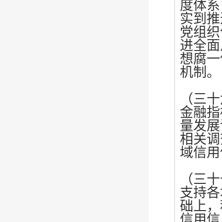
度体系
实到推
党组织
进全面
想腐一
机制。
（三十
金融指
量发展
相关调
域信用
（三十
支持各
础上，
信用信