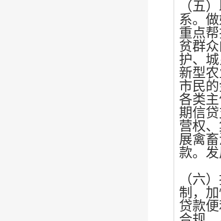
（五）
系。做
重点帮
贫群众
护、城
新型农
市民的
各类主
期信贷
营权、
展禽畜
款。发
（六）
制，加
贷款便
合规、