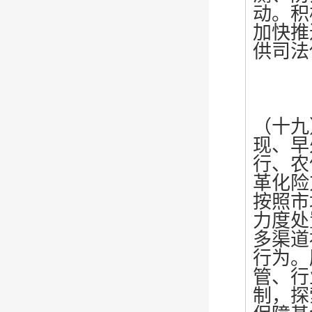
动。积
加快推
供司法
（十九
现、早
行、农
革化险
按照市
力度处
多渠道
行为。
管、行
制，探