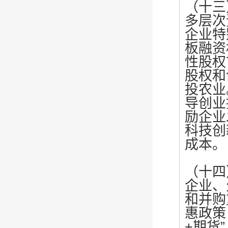
（十三
多层次
企业特
板融资
性股权
股权和
投农业
导创业
励企业
科技创
成本。
（十四
企业、
和并购
惠政策
+期货