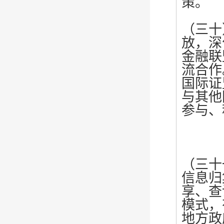
策。
（三十
放，深
金融联
流合作
国际证
与其他
参与、
（三十
信息归
享、查
模式，
地方政