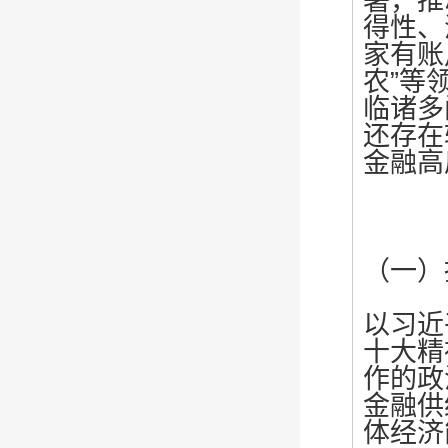
署，推
得性、
家有账
农”等
临诸多
还存在
金融高
（一）
以习近
十大精
作的政
金融供
体经济