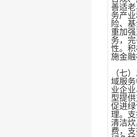
善适老
务产业
险、基
重加强
务，完
性。积
施金融
（七）
域服务
业企业
型提供
促进绿
理。支
清洁炊
费，支