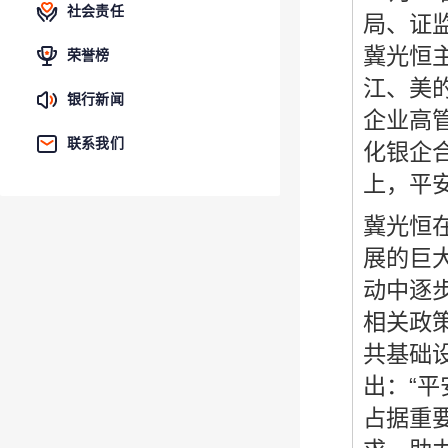
社会责任
局、证
冀光恒
荣誉榜
江、美
银行新闻
企业高
联系我们
化银企
上，平
冀光恒
展的巨
动中逐
相关政
共基础
出：“
占据重