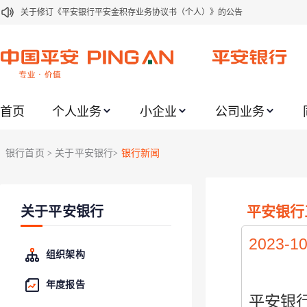
关于修订《平安银行平安金积存业务协议书（个人）》的公告
关于修订《平安银行代理个人客户贵金属交易协议书》的公告
关于2021年劳动节期间代理贵金属业务风险提示的通知
关于我行聚金宝交易软件升级更新的通知
关于加强代理贵金属业务风险防范的提示
首页
个人业务
小企业
公司业务
关于2020年端午节期间上金所代理业务调整合约保证金比例和涨跌幅度限制的
银行首页
关于平安银行
银行新闻
>
>
关于进一步加强代理贵金属业务风险防范的提示
关于加强代理贵金属业务风险防范的提示
关于平安银行电子版信用卡更名为平安银行数字信用卡的公告
平安银行
关于平安银行
关于调整存量首套住房贷款利率的公告
2023-10
组织架构
年度报告
平安银行