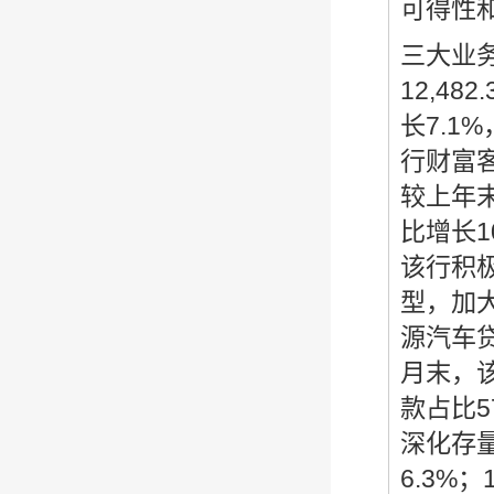
可得性
三大业
12,4
长7.1
行财富客
较上年末
比增长1
该行积
型，加
源汽车
月末，该
款占比5
深化存量
6.3%