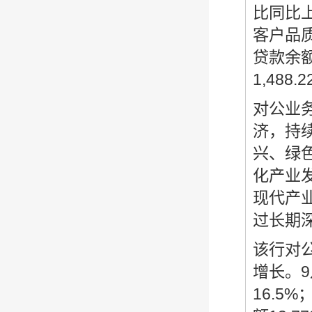
比同比上
客户品
贷款余额
1,48
对公业务
济，持
兴、绿
化产业
现代产
过长期
该行对
增长。9
16.5