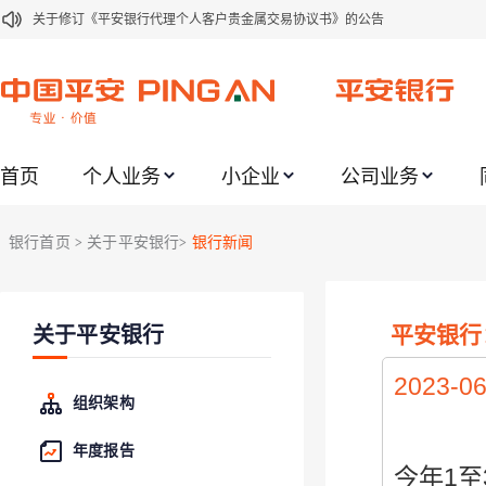
关于修订《平安银行代理个人客户贵金属交易协议书》的公告
关于2021年劳动节期间代理贵金属业务风险提示的通知
关于我行聚金宝交易软件升级更新的通知
关于加强代理贵金属业务风险防范的提示
首页
个人业务
小企业
公司业务
关于2020年端午节期间上金所代理业务调整合约保证金比例和涨跌幅度限制的
关于进一步加强代理贵金属业务风险防范的提示
银行首页
关于平安银行
银行新闻
>
>
关于加强代理贵金属业务风险防范的提示
关于平安银行电子版信用卡更名为平安银行数字信用卡的公告
平安银行
关于平安银行
关于调整存量首套住房贷款利率的公告
关于修订《平安银行平安金积存业务协议书（个人）》的公告
2023-06
组织架构
年度报告
今年1至