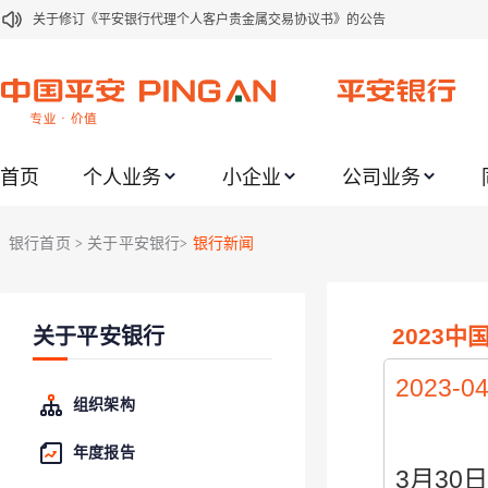
关于2021年劳动节期间代理贵金属业务风险提示的通知
关于我行聚金宝交易软件升级更新的通知
关于加强代理贵金属业务风险防范的提示
关于2020年端午节期间上金所代理业务调整合约保证金比例和涨跌幅度限制的
首页
个人业务
小企业
公司业务
关于进一步加强代理贵金属业务风险防范的提示
关于加强代理贵金属业务风险防范的提示
银行首页
关于平安银行
银行新闻
>
>
关于平安银行电子版信用卡更名为平安银行数字信用卡的公告
关于调整存量首套住房贷款利率的公告
2023
关于平安银行
关于修订《平安银行平安金积存业务协议书（个人）》的公告
2023-04
组织架构
年度报告
3月30