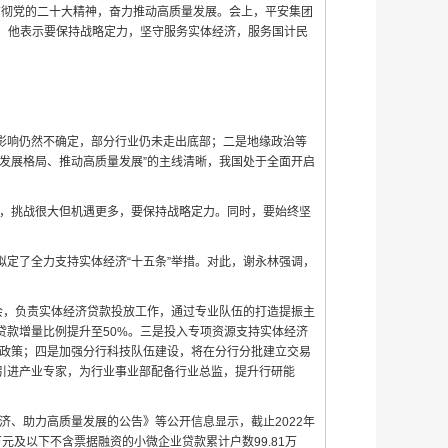
习贯彻党的二十大精神，奋力推动高质量发展。会上，平安集团
措，他表示要保持战略定力，坚守服务实体经济，服务国计民
影响仍然不确定，部分行业仍未走出底部；二是地缘政治等
发展格局、推动高质量发展”的主线清晰，我国处于全面开启
期，挑战很大但机遇更多，要保持战略定力。同时，要始终坚
定了全力支持实体经济“十五条”举措。对此，谢永林强调，
会，负责实体经济贷款投放工作，通过专业队伍的打造提振主
贷款增量比例提升至50%。三是投入专项资源支持实体经济
等政策；四是加强分行科技队伍建设，将在分行分批建立交易
引进产业专家，为行业事业部配备行业总监，提升行研能
济、助力高质量发展的公告》等公开信息显示，截止2022年
0万元及以下不含票据融资的小微企业贷款累计户数99.81万