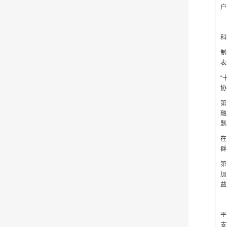
户
科
制
表
“
协
第
融
题
在
群
第
加
益
平
支