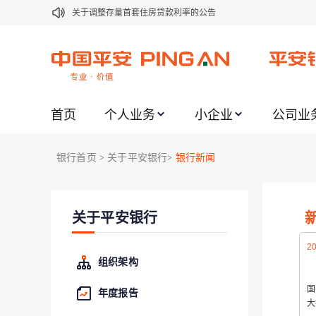
关于修订《平安银行平安金积存业务协议书（个人）》的公告
关于修订《平安银行代理个人客户贵金属交易协议书》的公告
关于2021年劳动节期间代理贵金属业务风险提示的通知
关于我行聚金宝交易软件升级更新的通知
首页
个人业务
小企业
公司业
关于加强代理贵金属业务风险防范的提示
关于2020年端午节期间上金所代理业务调整合约保证金比例和涨
银行首页
关于平安银行
银行新闻
>
>
关于进一步加强代理贵金属业务风险防范的提示
关于加强代理贵金属业务风险防范的提示
关于平安银行
关于平安银行电子版信用卡更名为平安银行数字信用卡的公告
20
组织架构
国
年度报告
大