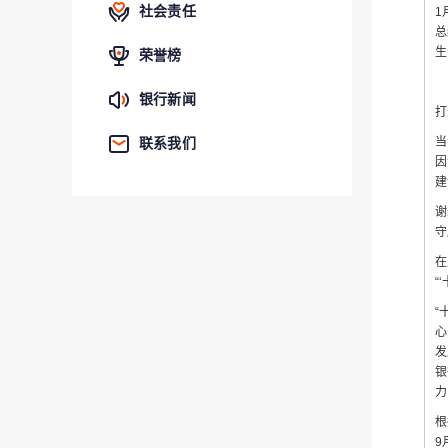
社会责任
1
总
生
荣誉榜
银行新闻
打
当
联系我们
因
建
谢
守
在
“
“
心
发
银
力
根
9