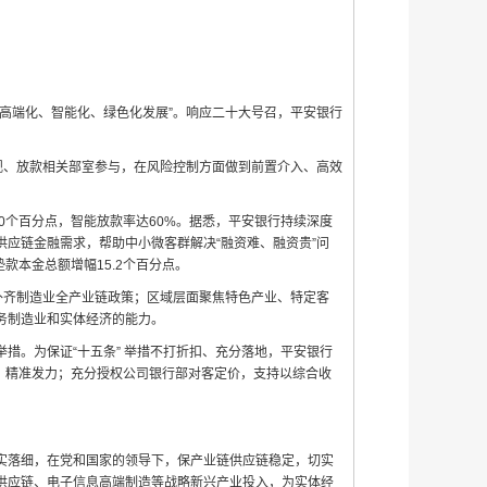
高端化、智能化、绿色化发展”。响应二十大号召，平安银行
规、放款相关部室参与，在风险控制方面做到前置介入、高效
0个百分点，智能放款率达60%。据悉，平安银行持续深度
应链金融需求，帮助中小微客群解决“融资难、融资贵”问
垫款本金总额增幅15.2个百分点。
补齐制造业全产业链政策；区域层面聚焦特色产业、特定客
务制造业和实体经济的能力。
措。为保证“十五条” 举措不打折扣、充分落地，平安银行
，精准发力；充分授权公司银行部对客定价，支持以综合收
落实落细，在党和国家的领导下，保产业链供应链稳定，切实
供应链、电子信息高端制造等战略新兴产业投入，为实体经