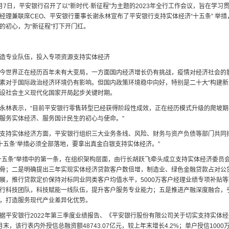
月7日，平安银行召开了以“新时代·新征程”为主题的2023年全行工作会议，旨在学
经理兼联席CEO、平安银行董事长谢永林宣布了平安银行支持实体经济“十五条” 举
的初心，为“新征程”打下开门红。
造专业队伍，投入专项资源支持实体经济
今世界正在经历百年未有大变局，一方面国内经济增长仍有挑战，疫情对经济社会的
素对于国际政治经济环境仍有影响。但国内政策环境稳中向好，特别是二十大“构建新
设社会主义现代化国家开局起步关键时期。
永林表示，“目前平安银行零售转型已经获得阶段性成效，正在经历模式升级的爬坡
服务实体经济、服务国计民生的初心与使命。”
支持实体经济方面，平安银行组织三大业务条线、风险、财务与资产负债等部门共同拟
‘十五条’举措必须全部落地，要拿出真金白银支持实体经济。”
十五条”举措中的第一条，在组织架构层面，由行长胡跃飞牵头成立支持实体经济委员
骨；二是明确提出三年实现实体经济贷款客户数倍增，制造业、绿色金融贷款占对公
展，推行贷款定价保持对标同业同类客户均值水平，5000万客户经理业绩专项补贴
行科技团队，科技赋能一线队伍，提升客户服务专业能力；五是推进产融深度融合，
，打造服务现代产业差异化优势。
据平安银行2022年第三季度业绩报告、《平安银行股份有限公司关于切实支持实体经
月末，该行表内外授信总融资额48743.07亿元，较上年末增长4.2%；单户授信100