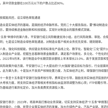
，其中贷款金额在100万元以下的户数占比近90%。
技赋能风控，设立绿色审批通道
造业是实体经济的基础，是国民经济命脉所系。党的二十大报告指出，要“推动制造业
示，要持续推进金融创新和科技赋能，实现针对制造业的服务模式突破。
十五条”举措中的第六条，平安银行成立风险敏捷支持小组，总行风险政策、审批、合
同；七是设立制造业绿色审批通道，对制造业客户相关业务优先安排、随到随审。
八条，强化科技赋能，供应链业务和标准化产品线上化、数字化、智能化“三化”提升1
入制造业产业链，挖掘生态客群场景金融需求，满足客户场景化、多元化、个性化的供
。2022年9月末，该行制造业中长期贷款余额较上年末增长23.0%，高于发放贷款和
风险政策升级方面，平安银行以二十大提出的“六大强国”建设目标为指引，行业层面
，此为第九条；十是加大不良资产核销处置力度，为实体经济让利，增强银行持续服
十一条至十五条是平安银行加强考核引导，费率定价引导，鼓励支持实体经济投放的举
大考核力度，将支持实体经济等相关考核指标由监测项调整为核心项；FTP前瞻引导
为基础进行差异化定价，加大各类费奖资源投入等。
安银行表示：2023年，将高举高打推动业务突破，切实支持实体经济“十五条”举措
持央国企、小微、民营企业等实体经济的发展，加大在绿色产业、汽车产业链、医药