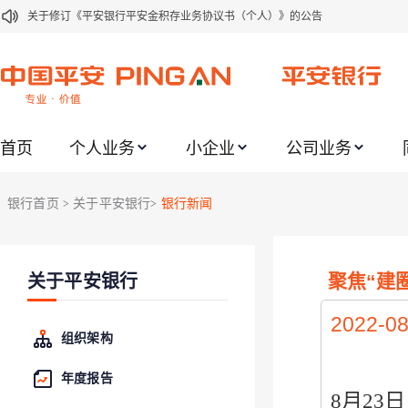
关于修订《平安银行平安金积存业务协议书（个人）》的公告
关于修订《平安银行代理个人客户贵金属交易协议书》的公告
关于2021年劳动节期间代理贵金属业务风险提示的通知
关于我行聚金宝交易软件升级更新的通知
首页
个人业务
小企业
公司业务
关于加强代理贵金属业务风险防范的提示
关于2020年端午节期间上金所代理业务调整合约保证金比例和涨跌幅度限制的
银行首页
关于平安银行
银行新闻
>
>
关于进一步加强代理贵金属业务风险防范的提示
关于加强代理贵金属业务风险防范的提示
聚焦“建
关于平安银行
关于平安银行电子版信用卡更名为平安银行数字信用卡的公告
关于调整存量首套住房贷款利率的公告
2022-08
组织架构
年度报告
8
月
23
日