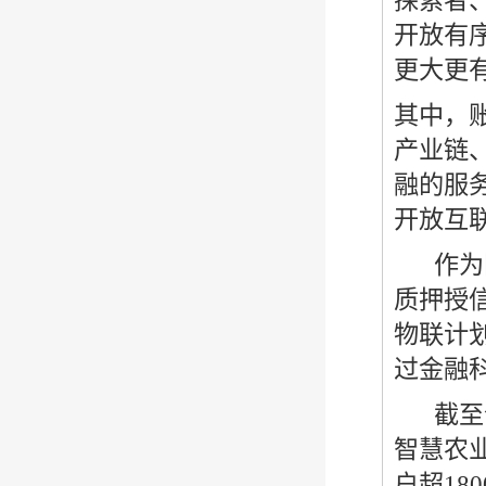
探索者
开放有
更大更
其中，
产业链
融的服
开放互
作为
质押授信
物联计
过金融
截至
智慧农
户超
180