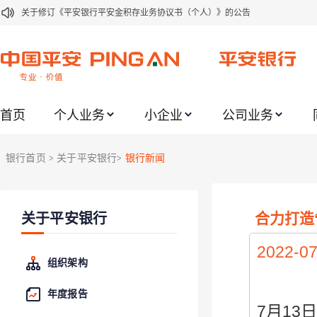
关于修订《平安银行平安金积存业务协议书（个人）》的公告
关于修订《平安银行代理个人客户贵金属交易协议书》的公告
关于2021年劳动节期间代理贵金属业务风险提示的通知
关于我行聚金宝交易软件升级更新的通知
首页
个人业务
小企业
公司业务
关于加强代理贵金属业务风险防范的提示
关于2020年端午节期间上金所代理业务调整合约保证金比例和涨跌幅度限制的
银行首页
关于平安银行
银行新闻
>
>
关于进一步加强代理贵金属业务风险防范的提示
关于加强代理贵金属业务风险防范的提示
合力打造
关于平安银行
关于平安银行电子版信用卡更名为平安银行数字信用卡的公告
关于调整存量首套住房贷款利率的公告
2022-07
组织架构
年度报告
7
月
13
日