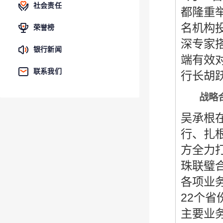
社会责任
都隆重
名机构
荣誉榜
深专家
银行新闻
端有效
联系我们
行长胡
战略
吴承根
行、扎
方全力打
珠联璧
各项业
22
个省
主要业