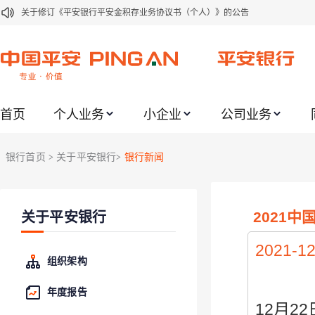
关于修订《平安银行平安金积存业务协议书（个人）》的公告
关于修订《平安银行代理个人客户贵金属交易协议书》的公告
关于2021年劳动节期间代理贵金属业务风险提示的通知
关于我行聚金宝交易软件升级更新的通知
首页
个人业务
小企业
公司业务
关于加强代理贵金属业务风险防范的提示
关于2020年端午节期间上金所代理业务调整合约保证金比例和涨跌幅度限制的
银行首页
关于平安银行
银行新闻
>
>
关于进一步加强代理贵金属业务风险防范的提示
关于加强代理贵金属业务风险防范的提示
2021
关于平安银行
关于平安银行电子版信用卡更名为平安银行数字信用卡的公告
关于调整存量首套住房贷款利率的公告
2021-12
组织架构
年度报告
12月2