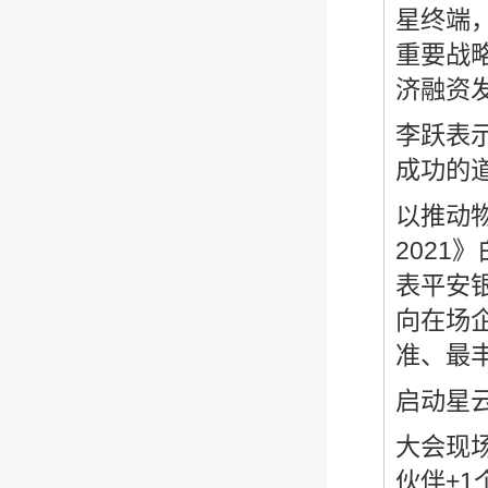
星终端
重要战
济融资
李跃表
成功的
以推动
2021
表平安
向在场
准、最
启动星
大会现场
伙伴+